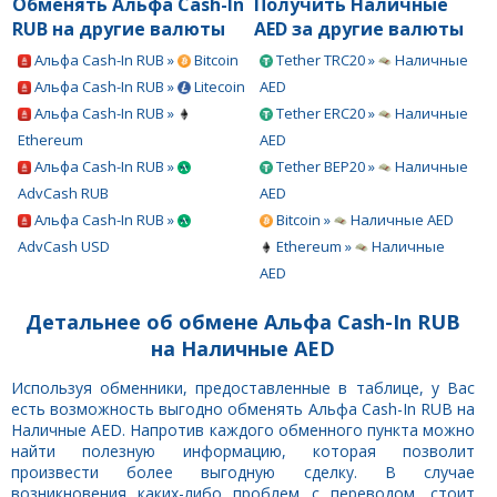
Обменять Альфа Cash-In
Получить Наличные
RUB на другие валюты
AED за другие валюты
Альфа Cash-In RUB »
Bitcoin
Tether TRC20 »
Наличные
Альфа Cash-In RUB »
Litecoin
AED
Альфа Cash-In RUB »
Tether ERC20 »
Наличные
Ethereum
AED
Альфа Cash-In RUB »
Tether BEP20 »
Наличные
AdvCash RUB
AED
Альфа Cash-In RUB »
Bitcoin »
Наличные AED
AdvCash USD
Ethereum »
Наличные
AED
Детальнее об обмене Альфа Cash-In RUB
на Наличные AED
Используя обменники, предоставленные в таблице, у Вас
есть возможность выгодно обменять Альфа Cash-In RUB на
Наличные AED. Напротив каждого обменного пункта можно
найти полезную информацию, которая позволит
произвести более выгодную сделку. В случае
возникновения каких-либо проблем с переводом, стоит