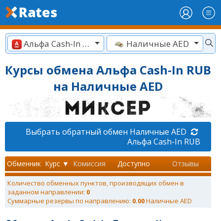
Альфа Cash-In RUB
Наличные AED
Курсы обмена Альфа Cash-In RUB
на Наличные AED
Выбрать обратный обмен Наличные AED
Альфа Cash-In RUB
Обменник
Курс ▼
Комиссия
Доступно
Отзывы
Количество обменных пунктов, производящих обмен в
заданном направлении:
0
Суммарные резервы по направлению:
0.00
Наличные AED