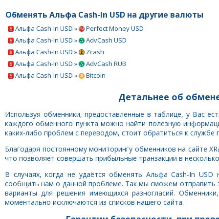
Обменять Альфа Cash-In USD на другие валюты
Альфа Cash-In USD »
Perfect Money USD
Альфа Cash-In USD »
AdvCash USD
Альфа Cash-In USD »
Zcash
Альфа Cash-In USD »
AdvCash RUB
Альфа Cash-In USD »
Bitcoin
Детальнее об обмене
Используя обменники, предоставленные в таблице, у Вас ес
каждого обменного пункта можно найти полезную информацию
каких-либо проблем с переводом, стоит обратиться к службе 
Благодаря постоянному мониторингу обменников на сайте XRa
что позволяет совершать прибыльные транзакции в несколько 
В случаях, когда не удаётся обменять Альфа Cash-In USD
сообщить нам о данной проблеме. Так мы сможем отправить 
варианты для решения имеющихся разногласий. Обменники
моментально исключаются из списков нашего сайта.