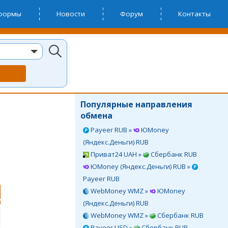
тформы
Новости
Форум
Контакты
Популярные направления
обмена
Payeer RUB »
ЮMoney
(Яндекс.Деньги) RUB
Приват24 UAH »
Сбербанк RUB
ЮMoney (Яндекс.Деньги) RUB »
Payeer RUB
WebMoney WMZ »
ЮMoney
(Яндекс.Деньги) RUB
WebMoney WMZ »
Сбербанк RUB
Payeer USD »
Сбербанк RUB