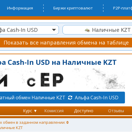
Информация
Биржи криптовалют
P2P-пла
а Cash-In USD
Наличные KZT
Показать все направления обмена на таблице
а Cash-In USD на Наличные KZT
атный обмен Наличные KZT
Альфа Cash-In USD
Курс ▼
Комиссия
Доступно
Отзывы
х обмен в заданном направлении:
0
личные KZT