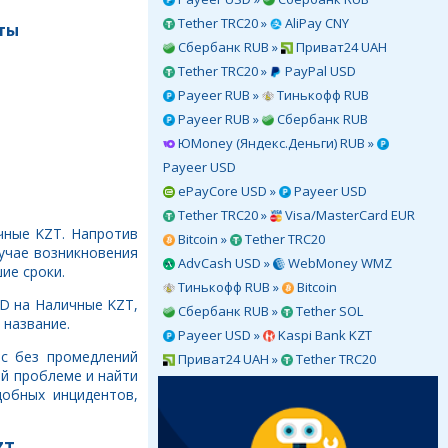
Tether TRC20 »
AliPay CNY
ты
Сбербанк RUB »
Приват24 UAH
Tether TRC20 »
PayPal USD
Payeer RUB »
Тинькофф RUB
Payeer RUB »
Сбербанк RUB
ЮMoney (Яндекс.Деньги) RUB »
Payeer USD
ePayCore USD »
Payeer USD
Tether TRC20 »
Visa/MasterCard EUR
чные KZT. Напротив
Bitcoin »
Tether TRC20
учае возникновения
AdvCash USD »
WebMoney WMZ
ие сроки.
Тинькофф RUB »
Bitcoin
SD на Наличные KZT,
Сбербанк RUB »
Tether SOL
 название.
Payeer USD »
Kaspi Bank KZT
ас без промедлений
Приват24 UAH »
Tether TRC20
й проблеме и найти
обных инцидентов,