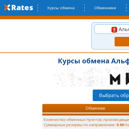
Курсы обмена
Обменники
Альф
Курсы обмена Альф
Выбрать обр
Обменник
Количество обменных пунктов, производящи
Суммарные резервы по направлению:
0.00
На