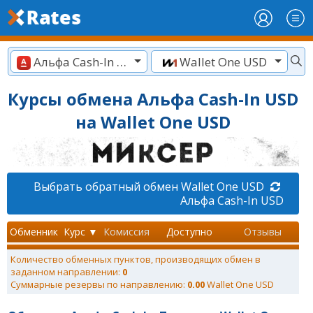
Альфа Cash-In USD
Wallet One USD
Курсы обмена Альфа Cash-In USD
на Wallet One USD
Выбрать обратный обмен Wallet One USD
Альфа Cash-In USD
Обменник
Курс ▼
Комиссия
Доступно
Отзывы
Количество обменных пунктов, производящих обмен в
заданном направлении:
0
Суммарные резервы по направлению:
0.00
Wallet One USD