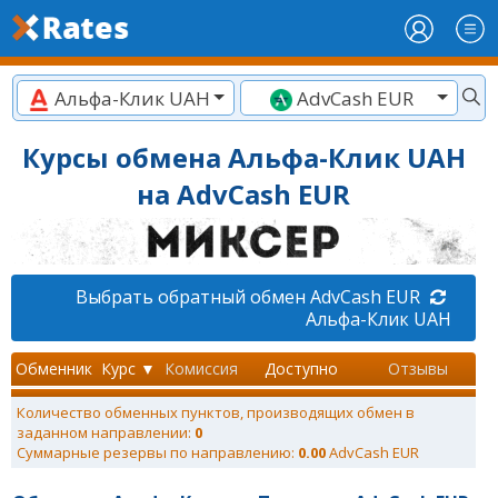
Альфа-Клик UAH
AdvCash EUR
Курсы обмена Альфа-Клик UAH
на AdvCash EUR
Выбрать обратный обмен AdvCash EUR
Альфа-Клик UAH
Обменник
Курс ▼
Комиссия
Доступно
Отзывы
Количество обменных пунктов, производящих обмен в
заданном направлении:
0
Суммарные резервы по направлению:
0.00
AdvCash EUR