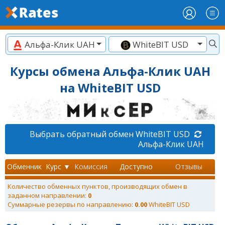
Альфа-Клик UAH
WhiteBIT USD
Курсы обмена Альфа-Клик UAH
на WhiteBIT USD
Выбрать обратный обмен WhiteBIT USD
Альфа-Клик UAH
Обменник
Курс ▼
Комиссия
Доступно
Отзывы
Количество обменных пунктов, производящих обмен в
заданном направлении:
0
Суммарные резервы по направлению:
0.00
WhiteBIT USD