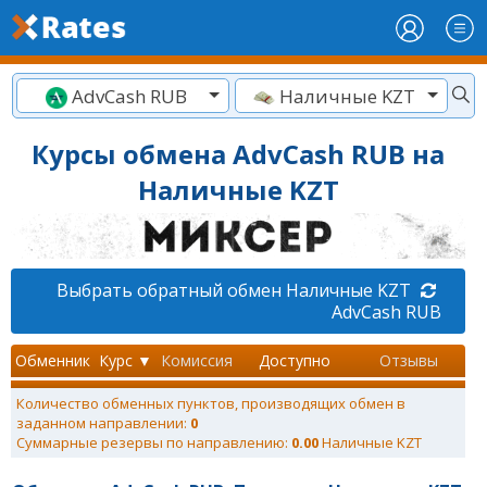
AdvCash RUB
Наличные KZT
Курсы обмена AdvCash RUB на
Наличные KZT
Выбрать обратный обмен Наличные KZT
AdvCash RUB
Обменник
Курс ▼
Комиссия
Доступно
Отзывы
Количество обменных пунктов, производящих обмен в
заданном направлении:
0
Суммарные резервы по направлению:
0.00
Наличные KZT