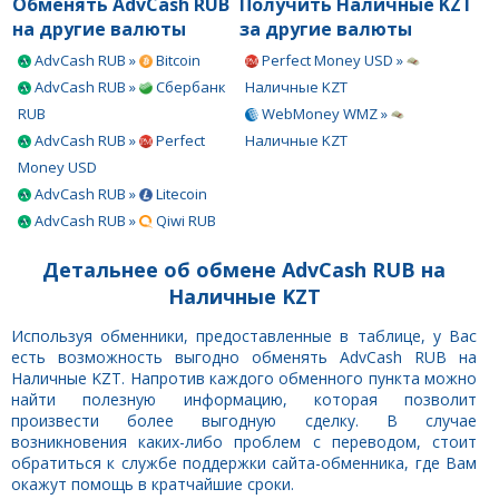
Обменять AdvCash RUB
Получить Наличные KZT
на другие валюты
за другие валюты
AdvCash RUB »
Bitcoin
Perfect Money USD »
AdvCash RUB »
Сбербанк
Наличные KZT
RUB
WebMoney WMZ »
AdvCash RUB »
Perfect
Наличные KZT
Money USD
AdvCash RUB »
Litecoin
AdvCash RUB »
Qiwi RUB
Детальнее об обмене AdvCash RUB на
Наличные KZT
Используя обменники, предоставленные в таблице, у Вас
есть возможность выгодно обменять AdvCash RUB на
Наличные KZT. Напротив каждого обменного пункта можно
найти полезную информацию, которая позволит
произвести более выгодную сделку. В случае
возникновения каких-либо проблем с переводом, стоит
обратиться к службе поддержки сайта-обменника, где Вам
окажут помощь в кратчайшие сроки.