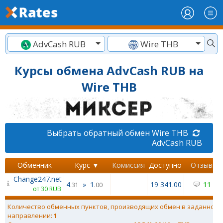
AdvCash RUB
Wire THB
Курсы обмена AdvCash RUB на
Wire THB
Выбрать обратный обмен Wire THB
AdvCash RUB
Обменник
Курс ▼
Комиссия
Доступно
Отзывы
Change247.net
4
»
1
19 341.00
11
/
3
.31
.00
от 30 RUB
Количество обменных пунктов, производящих обмен в заданном
направлении:
1