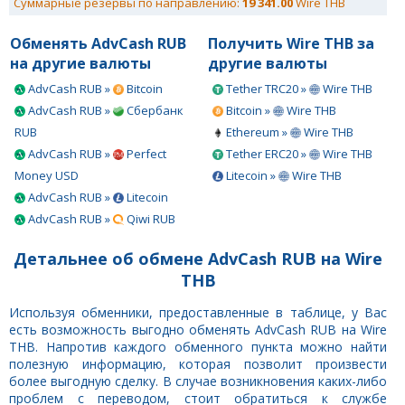
Суммарные резервы по направлению:
19 341.00
Wire THB
Обменять AdvCash RUB
Получить Wire THB за
на другие валюты
другие валюты
AdvCash RUB »
Bitcoin
Tether TRC20 »
Wire THB
AdvCash RUB »
Сбербанк
Bitcoin »
Wire THB
RUB
Ethereum »
Wire THB
AdvCash RUB »
Perfect
Tether ERC20 »
Wire THB
Money USD
Litecoin »
Wire THB
AdvCash RUB »
Litecoin
AdvCash RUB »
Qiwi RUB
Детальнее об обмене AdvCash RUB на Wire
THB
Используя обменники, предоставленные в таблице, у Вас
есть возможность выгодно обменять AdvCash RUB на Wire
THB. Напротив каждого обменного пункта можно найти
полезную информацию, которая позволит произвести
более выгодную сделку. В случае возникновения каких-либо
проблем с переводом, стоит обратиться к службе