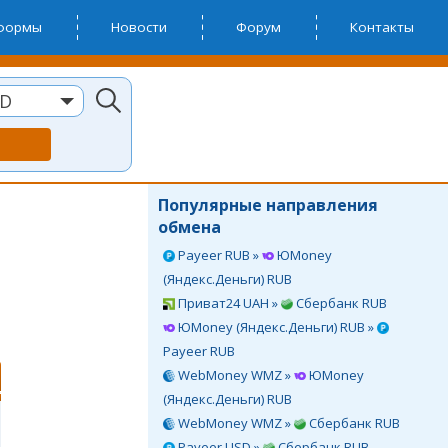
тформы
Новости
Форум
Контакты
SD
Популярные направления
обмена
Payeer RUB »
ЮMoney
(Яндекс.Деньги) RUB
Приват24 UAH »
Сбербанк RUB
ЮMoney (Яндекс.Деньги) RUB »
Payeer RUB
WebMoney WMZ »
ЮMoney
(Яндекс.Деньги) RUB
WebMoney WMZ »
Сбербанк RUB
Payeer USD »
Сбербанк RUB