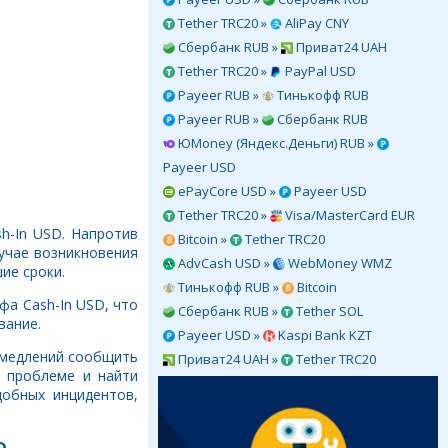
Tether TRC20 »
AliPay CNY
Сбербанк RUB »
Приват24 UAH
Tether TRC20 »
PayPal USD
Payeer RUB »
Тинькофф RUB
Payeer RUB »
Сбербанк RUB
ЮMoney (Яндекс.Деньги) RUB »
Payeer USD
ePayCore USD »
Payeer USD
Tether TRC20 »
Visa/MasterCard EUR
h-In USD. Напротив
Bitcoin »
Tether TRC20
учае возникновения
AdvCash USD »
WebMoney WMZ
ие сроки.
Тинькофф RUB »
Bitcoin
фа Cash-In USD, что
Сбербанк RUB »
Tether SOL
вание.
Payeer USD »
Kaspi Bank KZT
ромедлений сообщить
Приват24 UAH »
Tether TRC20
 проблеме и найти
обных инцидентов,