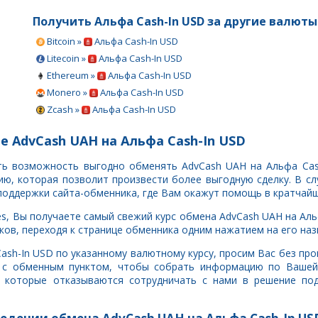
Получить Альфа Cash-In USD за другие валюты
Bitcoin »
Альфа Cash-In USD
Litecoin »
Альфа Cash-In USD
Ethereum »
Альфа Cash-In USD
Monero »
Альфа Cash-In USD
Zcash »
Альфа Cash-In USD
е AdvCash UAH на Альфа Cash-In USD
сть возможность выгодно обменять AdvCash UAH на Альфа Cas
, которая позволит произвести более выгодную сделку. В сл
поддержки сайта-обменника, где Вам окажут помощь в кратчайш
s, Вы получаете самый свежий курс обмена AdvCash UAH на Аль
ов, переходя к странице обменника одним нажатием на его наз
Cash-In USD по указанному валютному курсу, просим Вас без п
 с обменным пунктом, чтобы собрать информацию по Вашей
, которые отказываются сотрудничать с нами в решение под