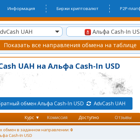
Информация
Биржи криптовалют
P2P-пла
dvCash UAH
Альфа Cash-In U
Показать все направления обмена на таблице
ash UAH на Альфа Cash-In USD
ратный обмен Альфа Cash-In USD
AdvCash UAH
Курс ▼
Комиссия
Доступно
Отзывы
х обмен в заданном направлении:
0
ьфа Cash-In USD