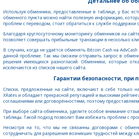
Детальнее об обм
Используя обменники, предоставленные в таблице, у Вас ес
обменного пункта можно найти полезную информацию, которая
проблем с переводом, стоит обратиться к службе поддержки 
Благодаря круглосуточному мониторингу обменников на сайте 
позволяет совершать прибыльные транзакции в несколько клик
В случаях, когда не удаётся обменять Bitcoin Cash на AdvCa
данной проблеме. Так мы сможем отправить запрос в обмен
решения имеющихся разногласий. Обменники, которые отк
исключаются из списков нашего сайта.
Гарантии безопасности, при п
Списки, предложенные на сайте, включают в себе только н
XRates и обладает прекрасной репутацией и высокими рейтинг
соглашениями или договорённостями, поэтому предоставляем
При выборе сайта-обменника, уделите особое внимание отзы
таблицы. Такой подход позволит Вам избежать проблем с про
Несмотря на то, что мы не связанны договорами с обмен
сотрудничать для разрешения возникших трудностей между кл