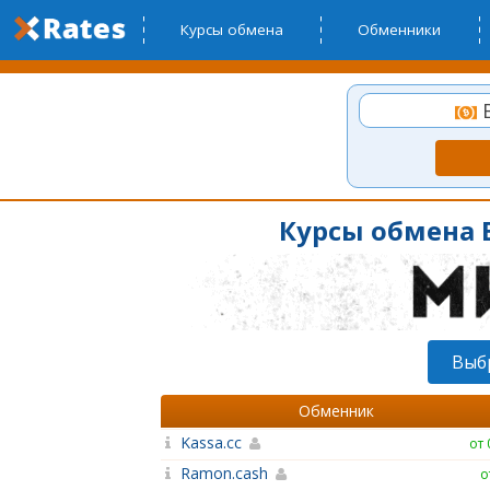
Курсы обмена
Обменники
B
Курсы обмена B
Выб
Обменник
Kassa.cc
от 
Ramon.cash
о