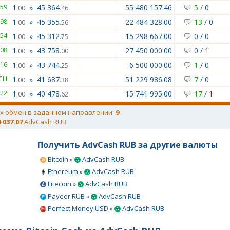
859
1
»
45 364
55 480 157.46
5
/
0
.00
.46
098
1
»
45 355
22 484 328.00
13
/
0
.00
.56
654
1
»
45 312
15 298 667.00
0
/
0
.00
.75
.08
1
»
43 758
27 450 000.00
0
/
1
.00
.00
016
1
»
43 744
6 500 000.00
1
/
0
.00
.25
BCH
1
»
41 687
51 229 986.08
7
/
0
.00
.38
122
1
»
40 478
15 741 995.00
17
/
1
.00
.62
х обмен в заданном направлении:
9
4 037.07
AdvCash RUB
Получить AdvCash RUB за другие валюты
Bitcoin »
AdvCash RUB
Ethereum »
AdvCash RUB
Litecoin »
AdvCash RUB
Payeer RUB »
AdvCash RUB
Perfect Money USD »
AdvCash RUB