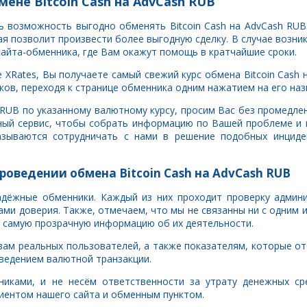
ене Bitcoin Cash на AdvCash RUB
ть возможность выгодно обменять Bitcoin Cash на AdvCash RUB
 позволит произвести более выгодную сделку. В случае возни
сайта-обменника, где Вам окажут помощь в кратчайшие сроки.
XRates, Вы получаете самый свежий курс обмена Bitcoin Cash 
ов, переходя к странице обменника одним нажатием на его наз
sh RUB по указанному валютному курсу, просим Вас без промедл
ный сервис, чтобы собрать информацию по Вашей проблеме и 
азываются сотрудничать с нами в решение подобных инциде
роведении обмена Bitcoin Cash на AdvCash RUB
адёжные обменники. Каждый из них проходит проверку админ
ами доверия. Также, отмечаем, что мы не связанны ни с одним 
 самую прозрачную информацию об их деятельности.
вам реальных пользователей, а также показателям, которые о
ведением валютной транзакции.
никами, и не несём ответственности за утрату денежных ср
иентом нашего сайта и обменным пунктом.