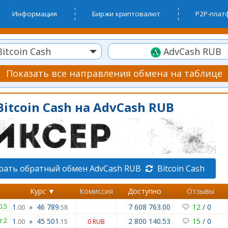
Информация
Биржи криптовалют
P2P-пла
itcoin Cash
AdvCash RUB
Показать все направления обмена на таблице
itcoin Cash на AdvCash RUB
рать обратный обмен AdvCash RUB
Bitcoin Cash
Курс ▼
Комиссия
Доступно
Отзывы
0.5
1
»
46 789
7 608 763.00
12
/
0
.00
.58
т 2
1
»
45 501
2 800 140.53
15
/
0
.00
.15
0 RUB