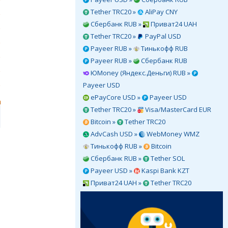
Tether TRC20 »
AliPay CNY
Сбербанк RUB »
Приват24 UAH
Tether TRC20 »
PayPal USD
Payeer RUB »
Тинькофф RUB
Payeer RUB »
Сбербанк RUB
ЮMoney (Яндекс.Деньги) RUB »
Payeer USD
ePayCore USD »
Payeer USD
Tether TRC20 »
Visa/MasterCard EUR
Bitcoin »
Tether TRC20
AdvCash USD »
WebMoney WMZ
Тинькофф RUB »
Bitcoin
Сбербанк RUB »
Tether SOL
Payeer USD »
Kaspi Bank KZT
Приват24 UAH »
Tether TRC20