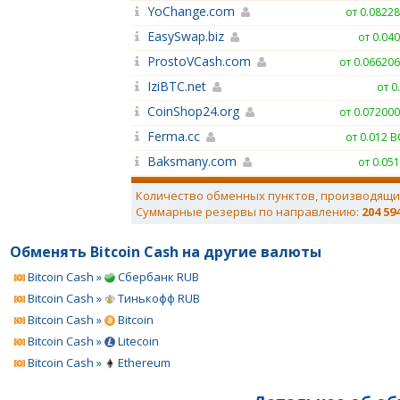
YoChange.com
от 0.0822
EasySwap.biz
от 0.04
ProstoVCash.com
от 0.06620
IziBTC.net
от 0
CoinShop24.org
от 0.07200
Ferma.cc
от 0.012 
Baksmany.com
от 0.05
Количество обменных пунктов, производящи
Суммарные резервы по направлению:
204 59
Обменять Bitcoin Cash на другие валюты
Bitcoin Cash »
Сбербанк RUB
Bitcoin Cash »
Тинькофф RUB
Bitcoin Cash »
Bitcoin
Bitcoin Cash »
Litecoin
Bitcoin Cash »
Ethereum