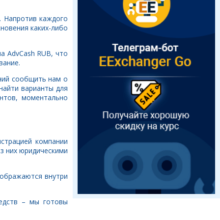
. Напротив каждого
кновения каких-либо
на AdvCash RUB, что
вание.
ений сообщить нам о
найти варианты для
нтов, моментально
истрацией компании
из них юридическими
тображаются внутри
едств – мы готовы