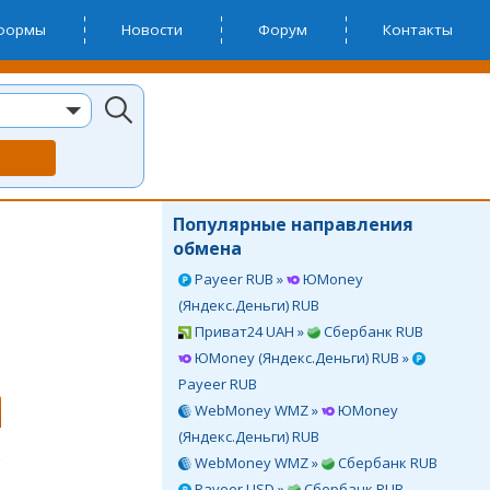
тформы
Новости
Форум
Контакты
Популярные направления
обмена
Payeer RUB »
ЮMoney
(Яндекс.Деньги) RUB
Приват24 UAH »
Сбербанк RUB
ЮMoney (Яндекс.Деньги) RUB »
Payeer RUB
WebMoney WMZ »
ЮMoney
(Яндекс.Деньги) RUB
WebMoney WMZ »
Сбербанк RUB
Payeer USD »
Сбербанк RUB