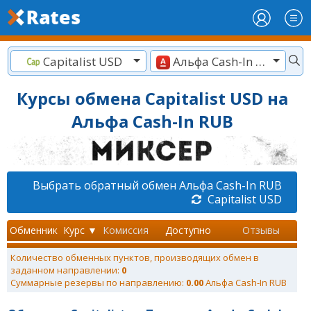
Capitalist USD
Альфа Cash-In RUB
Курсы обмена Capitalist USD на
Альфа Cash-In RUB
Выбрать обратный обмен Альфа Cash-In RUB
Capitalist USD
Обменник
Курс ▼
Комиссия
Доступно
Отзывы
Количество обменных пунктов, производящих обмен в
заданном направлении:
0
Суммарные резервы по направлению:
0.00
Альфа Cash-In RUB