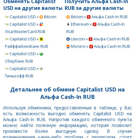
Обменять Capitalist
Получить Альфа Cash-In
USD на другие валюты
RUB за другие валюты
Capitalist USD »
Bitcoin
Bitcoin »
Альфа Cash-In RUB
Capitalist USD »
Ethereum »
Альфа Cash-In
Visa/MasterCard RUB
RUB
Capitalist USD »
Litecoin »
Альфа Cash-In RUB
РайффайзенБанк RUB
Monero »
Альфа Cash-In RUB
Capitalist USD »
Сбербанк RUB
Capitalist USD »
Тинькофф RUB
Детальнее об обмене Capitalist USD на
Альфа Cash-In RUB
Используя обменники, предоставленные в таблице, у Вас
есть возможность выгодно обменять Capitalist USD на
Альфа Cash-In RUB. Напротив каждого обменного пункта
можно найти полезную информацию, которая позволит
произвести более выгодную сделку. В случае
возникновения каких-либо проблем с переводом, стоит