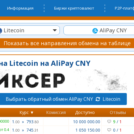
Информация
Биржи криптовалют
P2P-пла
Litecoin
AliPay CNY
Показать все направления обмена на таблице
а Litecoin на AliPay CNY
Выбрать обратный обмен AliPay CNY
Litecoin
Курс ▼
Комиссия
Доступно
Отзывы
00000
1
»
793
10 000 000.00
9
/
1
.00
.80
от 0.4
1
»
745
1 050 150.00
0
/
1
.00
.31