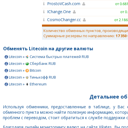
ProstoVCash.com
от 0.68
IChange.One
от 0
CosmoChanger.cc
от 2.186
Количество обменных пунктов, производящи
Суммарные резервы по направлению:
17 350
Обменять Litecoin на другие валюты
Litecoin »
Система быстрых платежей RUB
Litecoin »
Сбербанк RUB
Litecoin »
Bitcoin
Litecoin »
Тинькофф RUB
Litecoin »
Ethereum
Детальнее об 
Используя обменники, предоставленные в таблице, у Вас 
обменного пункта можно найти полезную информацию, которая
проблем с переводом, стоит обратиться к службе поддержки 
Благодаря онлайн мониторингу валют на сайте XRates, Вы пол