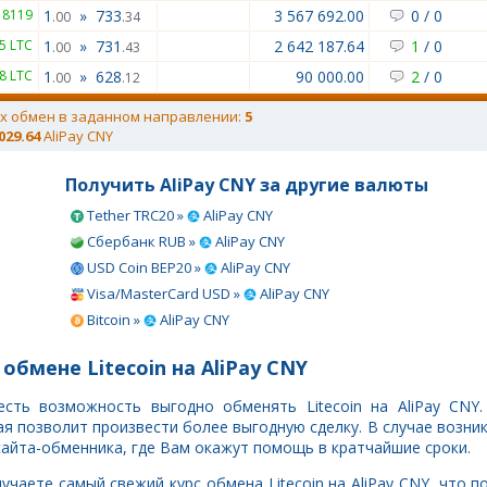
18119
1
»
733
3 567 692.00
0
/
0
.00
.34
.5 LTC
1
»
731
2 642 187.64
1
/
0
.00
.43
8 LTC
1
»
628
90 000.00
2
/
0
.00
.12
х обмен в заданном направлении:
5
 029.64
AliPay CNY
Получить AliPay CNY за другие валюты
Tether TRC20 »
AliPay CNY
Сбербанк RUB »
AliPay CNY
USD Coin BEP20 »
AliPay CNY
Visa/MasterCard USD »
AliPay CNY
Bitcoin »
AliPay CNY
обмене Litecoin на AliPay CNY
есть возможность выгодно обменять Litecoin на AliPay CNY
 позволит произвести более выгодную сделку. В случае возни
сайта-обменника, где Вам окажут помощь в кратчайшие сроки.
учаете самый свежий курс обмена Litecoin на AliPay CNY, что 