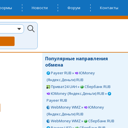
тформы
Новости
Форум
Контакты
Популярные направления
обмена
Payeer RUB »
ЮMoney
(Яндекс.Деньги) RUB
Приват24 UAH »
Сбербанк RUB
ЮMoney (Яндекс.Деньги) RUB »
Payeer RUB
WebMoney WMZ »
ЮMoney
(Яндекс.Деньги) RUB
WebMoney WMZ »
Сбербанк RUB
Payeer USD »
Сбербанк RUB