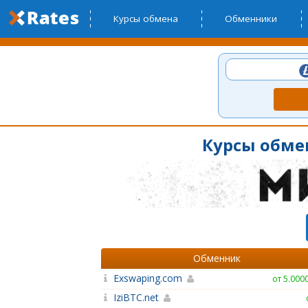
Курсы обмена
Обменники
Курсы обмен
Обменник
Exswaping.com
от 5.000
IziBTC.net