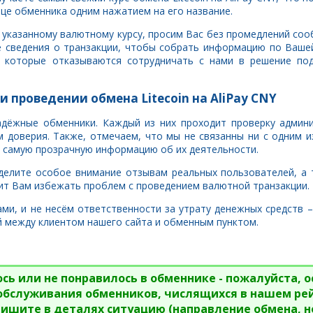
ице обменника одним нажатием на его название.
 по указанному валютному курсу, просим Вас без промедлений со
 сведения о транзакции, чтобы собрать информацию по Ваше
, которые отказываются сотрудничать с нами в решение под
и проведении обмена Litecoin на AliPay CNY
адёжные обменники. Каждый из них проходит проверку админ
 доверия. Также, отмечаем, что мы не связанны ни с одним и
 самую прозрачную информацию об их деятельности.
делите особое внимание отзывам реальных пользователей, а 
ит Вам избежать проблем с проведением валютной транзакции.
ми, и не несём ответственности за утрату денежных средств 
й между клиентом нашего сайта и обменным пунктом.
сь или не понравилось в обменнике - пожалуйста, о
 обслуживания обменников, числящихся в нашем ре
пишите в деталях ситуацию (направление обмена, н