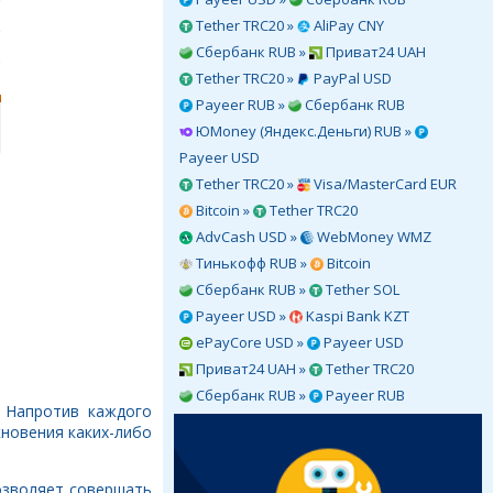
Tether TRC20 »
AliPay CNY
Сбербанк RUB »
Приват24 UAH
Tether TRC20 »
PayPal USD
Payeer RUB »
Сбербанк RUB
ЮMoney (Яндекс.Деньги) RUB »
Payeer USD
Tether TRC20 »
Visa/MasterCard EUR
Bitcoin »
Tether TRC20
AdvCash USD »
WebMoney WMZ
Тинькофф RUB »
Bitcoin
Сбербанк RUB »
Tether SOL
Payeer USD »
Kaspi Bank KZT
ePayCore USD »
Payeer USD
Приват24 UAH »
Tether TRC20
Сбербанк RUB »
Payeer RUB
. Напротив каждого
кновения каких-либо
позволяет совершать