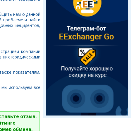
общить нам о данной
й проблеме и найти
обных инцидентов,
истрацией компании
з них юридическими
также показателям,
– мы используем все
ставьте отзыв.
йтинге
омер обмена,