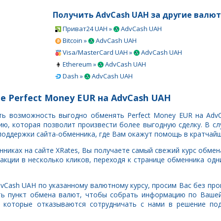
Получить AdvCash UAH за другие валю
Приват24 UAH »
AdvCash UAH
Bitcoin »
AdvCash UAH
Visa/MasterCard UAH »
AdvCash UAH
Ethereum »
AdvCash UAH
Dash »
AdvCash UAH
е Perfect Money EUR на AdvCash UAH
сть возможность выгодно обменять Perfect Money EUR на Adv
, которая позволит произвести более выгодную сделку. В сл
поддержки сайта-обменника, где Вам окажут помощь в кратчайш
никах на сайте XRates, Вы получаете самый свежий курс обмен
акции в несколько кликов, переходя к странице обменника одн
AdvCash UAH по указанному валютному курсу, просим Вас без п
ть пункт обмена валют, чтобы собрать информацию по Вашей
, которые отказываются сотрудничать с нами в решение под