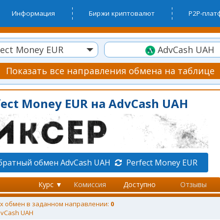
Информация
Биржи криптовалют
P2P-пла
ect Money EUR
AdvCash UAH
Показать все направления обмена на таблице
ect Money EUR на AdvCash UAH
братный обмен AdvCash UAH
Perfect Money EUR
Курс ▼
Комиссия
Доступно
Отзывы
х обмен в заданном направлении:
0
vCash UAH