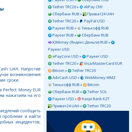
Tether TRC20 »
AliPay CNY
ты
Сбербанк RUB »
Приват24 UAH
Tether TRC20 »
PayPal USD
Payeer RUB »
Тинькофф RUB
Payeer RUB »
Сбербанк RUB
ЮMoney (Яндекс.Деньги) RUB »
Payeer USD
ePayCore USD »
Payeer USD
Tether TRC20 »
Visa/MasterCard EUR
Cash UAH. Напротив
Bitcoin »
Tether TRC20
учае возникновения
AdvCash USD »
WebMoney WMZ
ие сроки.
Тинькофф RUB »
Bitcoin
а Perfect Money EUR
Сбербанк RUB »
Tether SOL
им нажатием на его
Payeer USD »
Kaspi Bank KZT
Приват24 UAH »
Tether TRC20
ромедлений сообщить
 проблеме и найти
обных инцидентов,