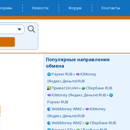
тформы
Новости
Форум
Контакты
Популярные направления
обмена
Payeer RUB »
ЮMoney
(Яндекс.Деньги) RUB
Приват24 UAH »
Сбербанк RUB
ЮMoney (Яндекс.Деньги) RUB »
Payeer RUB
WebMoney WMZ »
ЮMoney
(Яндекс.Деньги) RUB
WebMoney WMZ »
Сбербанк RUB
Payeer USD »
Сбербанк RUB