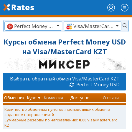
Perfect Money USD
Visa/MasterCard KZT
Курсы обмена Perfect Money USD
на Visa/MasterCard KZT
Выбрать обратный обмен Visa/MasterCard KZT
Perfect Money USD
Обменник
Курс ▼
Комиссия
Доступно
Отзывы
Количество обменных пунктов, производящих обмен в
заданном направлении:
0
Суммарные резервы по направлению:
0.00
Visa/MasterCard
KZT