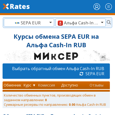
SEPA EUR
Альфа Cash-In RUB
Курсы обмена SEPA EUR на
Альфа Cash-In RUB
Выбрать обратный обмен Альфа Cash-In RUB
SEPA EUR
Обменник
Курс ▼
Комиссия
Доступно
Отзывы
Количество обменных пунктов, производящих обмен в
заданном направлении:
0
Суммарные резервы по направлению:
0.00
Альфа Cash-In RUB