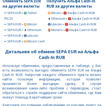
Обменять SEPA EUR
Получить Альфа Cash-In
на другие валюты
RUB за другие валюты
SEPA EUR »
Tether
Bitcoin »
Альфа Cash-In RUB
TRC20
Ethereum »
Альфа Cash-In RUB
SEPA EUR »
Bitcoin
Litecoin »
Альфа Cash-In RUB
SEPA EUR »
Ethereum
Monero »
Альфа Cash-In RUB
SEPA EUR »
Litecoin
SEPA EUR »
Bitcoin Cash
Детальнее об обмене SEPA EUR на Альфа
Cash-In RUB
Используя обменники, предоставленные в таблице, у Вас
есть возможность выгодно обменять SEPA EUR на Альфа
Cash-In RUB. Напротив каждого обменного пункта можно
найти полезную информацию, которая позволит
произвести более выгодную сделку. В случае
возникновения каких-либо проблем с переводом, стоит
обратиться к службе поддержки сайта-обменника, где Вам
окажут помощь в кратчайшие сроки.
Благодаря постоянным наблюдениям за курсами валют на