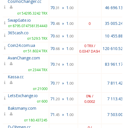
CosmoChanger.cc
70
»
1
46 696.13
.31
.00
от 54295.3242 TRX
SwapGate.io
70
»
1
35 005.24
.48
.00
0
от 8795.0747581354443
365cash.co
70
»
1
10 455.88
.60
.00
от 529.5 TRX
Coin24.com.ua
0 TRX /
70
»
1
120 610.52
.68
.00
от 51.8024 TRX
0.0347 DASH
AvanChange.com
70
»
1
83 961.17
.74
.00
от 2344 TRX
Kassa.cc
70
»
1
7 811.42
.77
.00
от 21000
LetsExchange.io
0% /
71
»
1
7 113.43
.20
.00
от 600
0.0002
Baksmany.com
71
»
1
7 503.00
.45
.00
от 180.437245
D-Obmen.cc
0 /