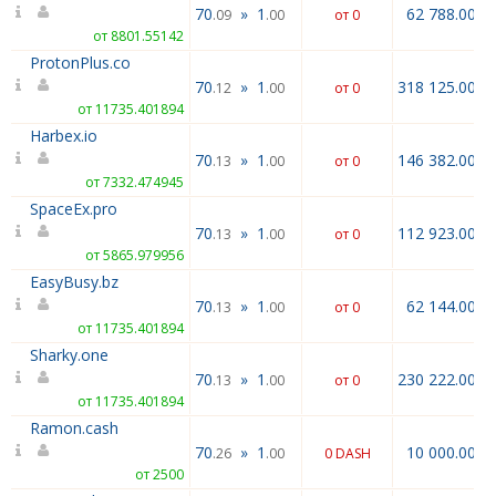
70
»
1
62 788.00
.09
.00
от 0
от 8801.55142
ProtonPlus.co
70
»
1
318 125.00
.12
.00
от 0
от 11735.401894
Harbex.io
70
»
1
146 382.00
.13
.00
от 0
от 7332.474945
SpaceEx.pro
70
»
1
112 923.00
.13
.00
от 0
от 5865.979956
EasyBusy.bz
70
»
1
62 144.00
.13
.00
от 0
от 11735.401894
Sharky.one
70
»
1
230 222.00
.13
.00
от 0
от 11735.401894
Ramon.cash
70
»
1
10 000.00
.26
.00
0 DASH
от 2500