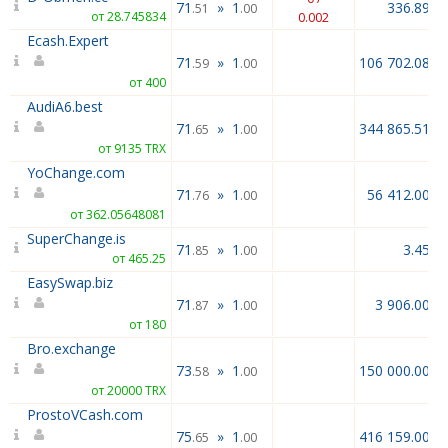
71
»
1
336.89
.51
.00
от 28.745834
0.002
Ecash.Expert
71
»
1
106 702.08
.59
.00
от 400
AudiA6.best
71
»
1
344 865.51
.65
.00
от 9135 TRX
YoChange.com
71
»
1
56 412.00
.76
.00
от 362.05648081
SuperChange.is
71
»
1
3.45
.85
.00
от 465.25
EasySwap.biz
71
»
1
3 906.00
.87
.00
от 180
Bro.exchange
73
»
1
150 000.00
.58
.00
от 20000 TRX
ProstoVCash.com
75
»
1
416 159.00
.65
.00