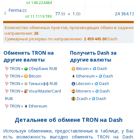
от 146.224484
Ferma.cc
77
»
1
24 364.13
.93
.00
от 11.1119 TRX
Количество обменных пунктов, производящих обмен в заданном
направлении:
26
Суммарные резервы по направлению:
2 459 445.00
Dash
Обменять TRON на
Получить Dash за
другие валюты
другие валюты
TRON »
Сбербанк RUB
Bitcoin »
Dash
TRON »
Bitcoin
Ethereum »
Dash
TRON »
Тинькофф RUB
Litecoin »
Dash
TRON »
Visa/MasterCard
Monero »
Dash
RUB
Zcash »
Dash
TRON »
Ethereum
Детальнее об обмене TRON на Dash
Используя обменники, предоставленные в таблице, у Вас
есть возможность выгодно обменять TRON на Dash.