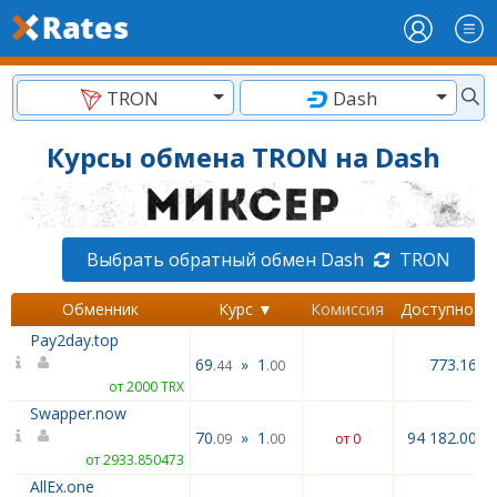
TRON
Dash
Курсы обмена TRON на Dash
Выбрать обратный обмен Dash
TRON
Обменник
Курс ▼
Комиссия
Доступно
Pay2day.top
69
»
1
773.16
.44
.00
от 2000 TRX
Swapper.now
70
»
1
94 182.00
.09
.00
от 0
от 2933.850473
AllEx.one