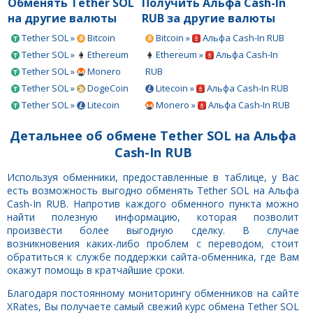
Обменять Tether SOL
Получить Альфа Cash-In
на другие валюты
RUB за другие валюты
Tether SOL »
Bitcoin
Bitcoin »
Альфа Cash-In RUB
Tether SOL »
Ethereum
Ethereum »
Альфа Cash-In
Tether SOL »
Monero
RUB
Tether SOL »
DogeCoin
Litecoin »
Альфа Cash-In RUB
Tether SOL »
Litecoin
Monero »
Альфа Cash-In RUB
Детальнее об обмене Tether SOL на Альфа
Cash-In RUB
Используя обменники, предоставленные в таблице, у Вас
есть возможность выгодно обменять Tether SOL на Альфа
Cash-In RUB. Напротив каждого обменного пункта можно
найти полезную информацию, которая позволит
произвести более выгодную сделку. В случае
возникновения каких-либо проблем с переводом, стоит
обратиться к службе поддержки сайта-обменника, где Вам
окажут помощь в кратчайшие сроки.
Благодаря постоянному мониторингу обменников на сайте
XRates, Вы получаете самый свежий курс обмена Tether SOL