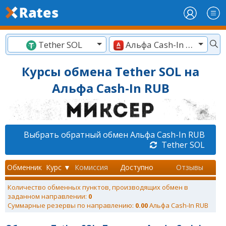
Tether SOL
Альфа Cash-In RUB
Курсы обмена Tether SOL на
Альфа Cash-In RUB
Выбрать обратный обмен Альфа Cash-In RUB
Tether SOL
Обменник
Курс ▼
Комиссия
Доступно
Отзывы
Количество обменных пунктов, производящих обмен в
заданном направлении:
0
Суммарные резервы по направлению:
0.00
Альфа Cash-In RUB