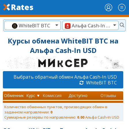
WhiteBIT BTC
Альфа Cash-In USD
Курсы обмена WhiteBIT BTC на
Альфа Cash-In USD
Выбрать обратный обмен Альфа Cash-In USD
WhiteBIT BTC
Обменник
Курс ▼
Комиссия
Доступно
Отзывы
Количество обменных пунктов, производящих обмен в
заданном направлении:
0
Суммарные резервы по направлению:
0.00
Альфа Cash-In USD