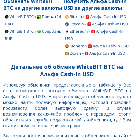
Обменять WhiteBIT
Получить Альфа Cash-In
BTC на другие валюты
USD за другие валюты
WhiteBIT BTC »
Приват24
Bitcoin »
Альфа Cash-In USD
UAH
Litecoin »
Альфа Cash-In USD
WhiteBIT BTC »
Сбербанк
Ethereum »
Альфа Cash-In
RUB
USD
Monero »
Альфа Cash-In USD
Zcash »
Альфа Cash-In USD
Детальнее об обмене WhiteBIT BTC на
Альфа Cash-In USD
Используя обменники, предоставленные в таблице, у Вас
есть возможность выгодно обменять WhiteBIT BTC на
Альфа Cash-In USD. Напротив каждого обменного пункта
можно найти полезную информацию, которая позволит
произвести более выгодную сделку. В случае
возникновения каких-либо проблем с переводом, стоит
обратиться к службе поддержки сайта-обменника, где Вам
окажут помощь в кратчайшие сроки.
Благодаря постоянному мониторингу обменников на сайте