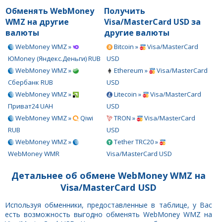
Обменять WebMoney
Получить
WMZ на другие
Visa/MasterCard USD за
валюты
другие валюты
WebMoney WMZ »
Bitcoin »
Visa/MasterCard
ЮMoney (Яндекс.Деньги) RUB
USD
WebMoney WMZ »
Ethereum »
Visa/MasterCard
Сбербанк RUB
USD
WebMoney WMZ »
Litecoin »
Visa/MasterCard
Приват24 UAH
USD
WebMoney WMZ »
Qiwi
TRON »
Visa/MasterCard
RUB
USD
WebMoney WMZ »
Tether TRC20 »
WebMoney WMR
Visa/MasterCard USD
Детальнее об обмене WebMoney WMZ на
Visa/MasterCard USD
Используя обменники, предоставленные в таблице, у Вас
есть возможность выгодно обменять WebMoney WMZ на