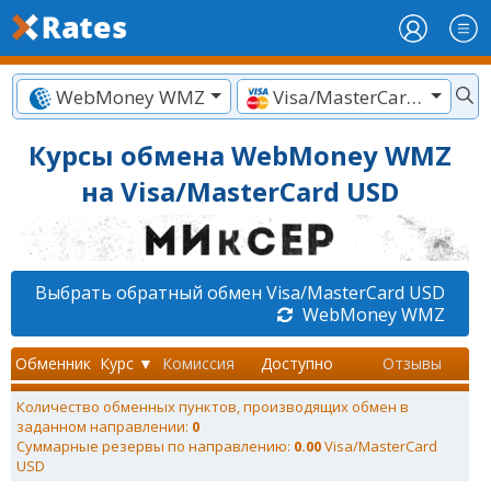
WebMoney WMZ
Visa/MasterCard USD
Курсы обмена WebMoney WMZ
на Visa/MasterCard USD
Выбрать обратный обмен Visa/MasterCard USD
WebMoney WMZ
Обменник
Курс ▼
Комиссия
Доступно
Отзывы
Количество обменных пунктов, производящих обмен в
заданном направлении:
0
Суммарные резервы по направлению:
0.00
Visa/MasterCard
USD