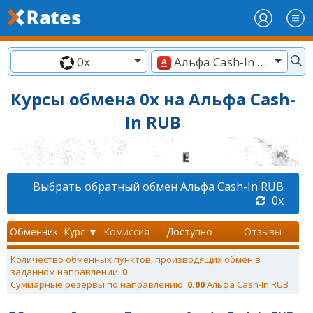
0x
Альфа Cash-In RUB
Курсы обмена 0x на Альфа Cash-
In RUB
Выбрать обратный обмен Альфа Cash-In RUB
0x
Обменник
Курс ▼
Комиссия
Доступно
Отзывы
Количество обменных пунктов, производящих обмен в
заданном направлении:
0
Суммарные резервы по направлению:
0.00
Альфа Cash-In RUB