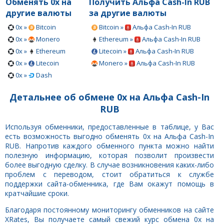
Обменять 0x на
Получить Альфа Cash-In RUB
другие валюты
за другие валюты
0x »
Bitcoin
Bitcoin »
Альфа Cash-In RUB
0x »
Monero
Ethereum »
Альфа Cash-In RUB
0x »
Ethereum
Litecoin »
Альфа Cash-In RUB
0x »
Litecoin
Monero »
Альфа Cash-In RUB
0x »
Dash
Детальнее об обмене 0x на Альфа Cash-In
RUB
Используя обменники, предоставленные в таблице, у Вас
есть возможность выгодно обменять 0x на Альфа Cash-In
RUB. Напротив каждого обменного пункта можно найти
полезную информацию, которая позволит произвести
более выгодную сделку. В случае возникновения каких-либо
проблем с переводом, стоит обратиться к службе
поддержки сайта-обменника, где Вам окажут помощь в
кратчайшие сроки.
Благодаря постоянному мониторингу обменников на сайте
XRates, Вы получаете самый свежий курс обмена 0x на