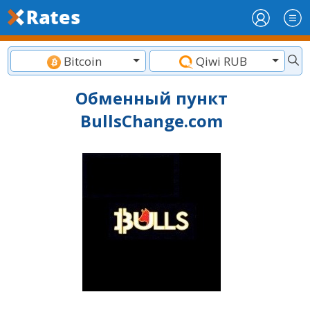
Bitcoin
Qiwi RUB
Обменный пункт
BullsChange.com