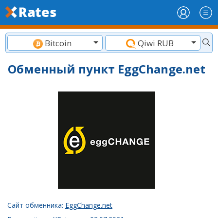
Bitcoin
Qiwi RUB
Обменный пункт EggChange.net
Сайт обменника:
EggChange.net