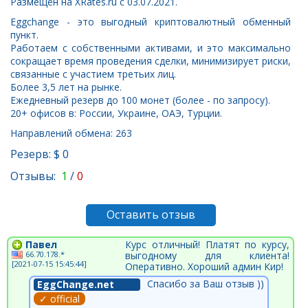
Размещён на XRates.ru с 03.07.2021.
Eggchange - это выгодный криптовалютный обменный
пункт.
Работаем с собственными активами, и это максимально
сокращает время проведения сделки, минимизирует риски,
связанные с участием третьих лиц.
Более 3,5 лет на рынке.
Ежедневный резерв до 100 монет (более - по запросу).
20+ офисов в: России, Украине, ОАЭ, Турции.
Направлений обмена: 263
Резерв: $ 0
Отзывы:
1
/
0
Оставить отзыв
Павел
Курс отличный! Платят по курсу,
66.70.178.*
выгодному для клиента!
[2021-07-15 15:45:44]
Оперативно. Хороший админ Кир!
Спасибо за Ваш отзыв ))
EggChange.net
✓ official