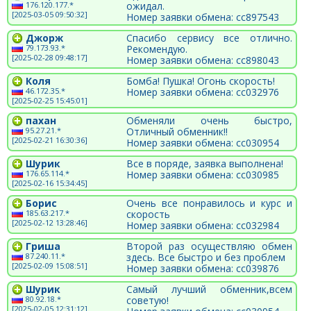
176.120.177.*
ожидал.
[2025-03-05 09:50:32]
Номер заявки обмена: cc897543
Джорж
Спасибо сервису все отлично.
79.173.93.*
Рекомендую.
[2025-02-28 09:48:17]
Номер заявки обмена: сс898043
Коля
Бомба! Пушка! Огонь скорость!
46.172.35.*
Номер заявки обмена: cc032976
[2025-02-25 15:45:01]
пахан
Обменяли очень быстро,
95.27.21.*
Отличный обменник!!
[2025-02-21 16:30:36]
Номер заявки обмена: cc030954
Шурик
Все в поряде, заявка выполнена!
176.65.114.*
Номер заявки обмена: cc030985
[2025-02-16 15:34:45]
Борис
Очень все понравилось и курс и
185.63.217.*
скорость
[2025-02-12 13:28:46]
Номер заявки обмена: cc032984
Гриша
Второй раз осуществляю обмен
87.240.11.*
здесь. Все быстро и без проблем
[2025-02-09 15:08:51]
Номер заявки обмена: cc039876
Шурик
Самый лучший обменник,всем
80.92.18.*
советую!
[2025-02-05 12:31:12]