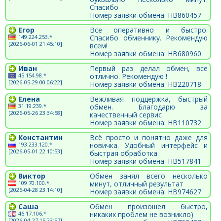
Спасибо
Номер заявки обмена: HB860457
Егор
Все оперативно и быстро.
149.224.253.*
Спасибо обменнику. Рекомендую
[2026-06-01 21:45:10]
всем!
Номер заявки обмена: HB680960
Иван
Первый раз делал обмен, все
45.154.98.*
отлично. Рекомендую !
[2026-05-29 00:06:22]
Номер заявки обмена: HB220718
Елена
Вежливая поддержка, быстрый
31.19.239.*
обмен. Благодарю за
[2026-05-26 23:34:58]
качественный сервис
Номер заявки обмена: HB110732
Константин
Всё просто и понятно даже для
193.233.120.*
новичка. Удобный интерфейс и
[2026-05-01 22:10:53]
быстрая обработка.
Номер заявки обмена: HB517841
Виктор
Обмен занял всего несколько
109.70.100.*
минут, отличный результат
[2026-04-28 23:14:10]
Номер заявки обмена: HB974627
Саша
Обмен произошел быстро,
46.17.106.*
никаких проблем не возникло)
[2026-04-27 15:23:57]