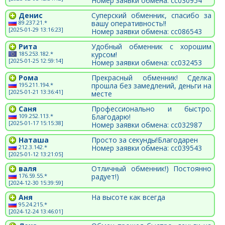
Номер заявки обмена: cc030954
Денис
Суперский обменник, спасибо за
89.237.21.*
вашу оперативность!!
[2025-01-29 13:16:23]
Номер заявки обмена: cc086543
Рита
Удобный обменник с хорошим
185.253.182.*
курсом!
[2025-01-25 12:59:14]
Номер заявки обмена: cc032453
Рома
Прекрасный обменник! Сделка
195.211.194.*
прошла без замедлений, деньги на
[2025-01-21 13:36:41]
месте
Саня
Профессионально и быстро.
109.252.113.*
Благодарю!
[2025-01-17 15:15:38]
Номер заявки обмена: cc032987
Наташа
Просто за секунды!Благодарен
212.3.142.*
Номер заявки обмена: cc039543
[2025-01-12 13:21:05]
валя
Отличный обменник!) Постоянно
176.59.55.*
радует!)
[2024-12-30 15:39:59]
Аня
На высоте как всегда
95.24.215.*
[2024-12-24 13:46:01]