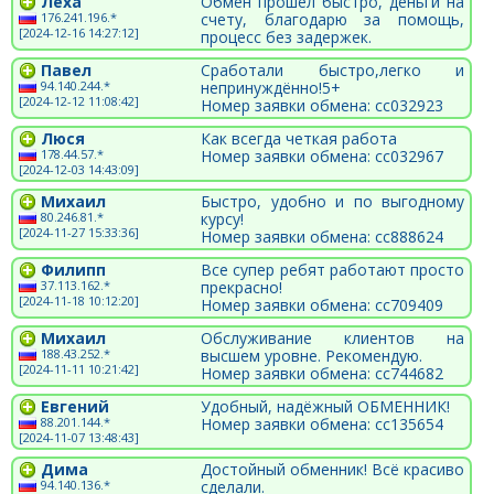
Леха
Обмен прошел быстро, деньги на
176.241.196.*
счету, благодарю за помощь,
[2024-12-16 14:27:12]
процесс без задержек.
Павел
Сработали быстро,легко и
94.140.244.*
непринуждённо!5+
[2024-12-12 11:08:42]
Номер заявки обмена: cc032923
Люся
Как всегда четкая работа
178.44.57.*
Номер заявки обмена: cc032967
[2024-12-03 14:43:09]
Михаил
Быстро, удобно и по выгодному
80.246.81.*
курсу!
[2024-11-27 15:33:36]
Номер заявки обмена: сс888624
Филипп
Все супер ребят работают просто
37.113.162.*
прекрасно!
[2024-11-18 10:12:20]
Номер заявки обмена: cc709409
Михаил
Обслуживание клиентов на
188.43.252.*
высшем уровне. Рекомендую.
[2024-11-11 10:21:42]
Номер заявки обмена: cc744682
Евгений
Удобный, надёжный ОБМЕННИК!
88.201.144.*
Номер заявки обмена: cc135654
[2024-11-07 13:48:43]
Дима
Достойный обменник! Всё красиво
94.140.136.*
сделали.