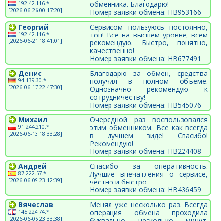
192.42.116.*
обменника. Благодарю!
[2026-06-26 00:17:20]
Номер заявки обмена: HB953166
Георгий
Сервисом пользуюсь постоянно,
192.42.116.*
топ! Все на высшем уровне, всем
[2026-06-21 18:41:01]
рекомендую. Быстро, понятно,
качественно!
Номер заявки обмена: HB677491
Денис
Благодарю за обмен, средства
94.139.30.*
получил в полном объёме.
[2026-06-17 22:47:30]
Однозначно рекомендую к
сотрудничеству!
Номер заявки обмена: HB545076
Михаил
Очередной раз воспользовался
91.244.210.*
этим обменником. Все как всегда
[2026-06-13 18:33:28]
в лучшем виде! Спасибо!
Рекомендую!
Номер заявки обмена: HB224408
Андрей
Спасибо за оперативность.
87.222.57.*
Лучшие впечатления о сервисе,
[2026-06-09 23:12:39]
честно и быстро!
Номер заявки обмена: HB436459
Вячеслав
Менял уже несколько раз. Всегда
145.224.74.*
операция обмена проходила
[2026-06-05 23:33:38]
буквально несколько минут.