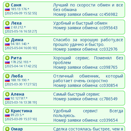
Саня
Лучший по скорости обмен и все
185.13.176.*
без обмана
[2025-06-09 15:52:55]
Номер заявки обмена: cc456982
Леха
Удобный и быстрый обмен
2.63.212.*
Номер заявки обмена: cc095643
[2025-05-16 16:53:27]
Дима
Спасибо за хорошую работу,всё
94.181.140.*
прошло удачно и быстро.
[2025-05-04 16:00:10]
Номер заявки обмена: cc032976
Рита
Хороший сервис. Поменял без
178.252.193.*
проблем
[2025-04-14 17:42:25]
Номер заявки обмена: cc098765
Люба
Отличный обменник, который
188.19.190.*
работает очень скоростно
[2025-03-30 17:27:52]
Номер заявки обмена: cc030854
Алена
Самый быстрый сервис
92.127.87.*
Номер заявки обмена: cc786549
[2025-03-16 13:38:19]
Кристина
Удобный сервис! Всегда
89.23.5.*
пользуюсь.
[2025-03-09 15:37:10]
Номер заявки обмена: cc039654
Омар
Сделка состоялась быстрее, чем я