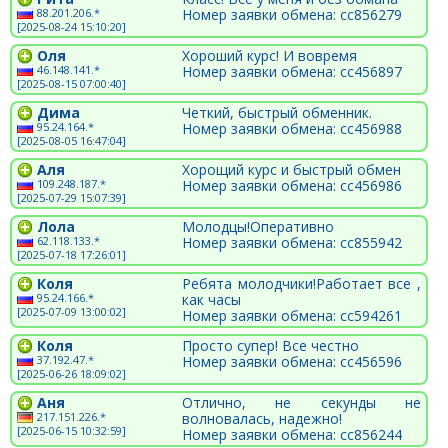
88.201.206.*
Номер заявки обмена: cc856279
[2025-08-24 15:10:20]
Оля
Хороший курс! И вовремя
46.148.141.*
Номер заявки обмена: cc456897
[2025-08-15 07:00:40]
Дима
Четкий, быстрый обменник.
95.24.164.*
Номер заявки обмена: cc456988
[2025-08-05 16:47:04]
Аля
Хорощий курс и быстрый обмен
109.248.187.*
Номер заявки обмена: cc456986
[2025-07-29 15:07:39]
Лола
Молодцы!Оперативно
62.118.133.*
Номер заявки обмена: cc855942
[2025-07-18 17:26:01]
Коля
Ребята молодчики!Работает все ,
95.24.166.*
как часы
[2025-07-09 13:00:02]
Номер заявки обмена: cc594261
Коля
Просто супер! Все честно
37.192.47.*
Номер заявки обмена: cc456596
[2025-06-26 18:09:02]
Аня
Отлично, не секунды не
217.151.226.*
волновалась, надежно!
[2025-06-15 10:32:59]
Номер заявки обмена: cc856244