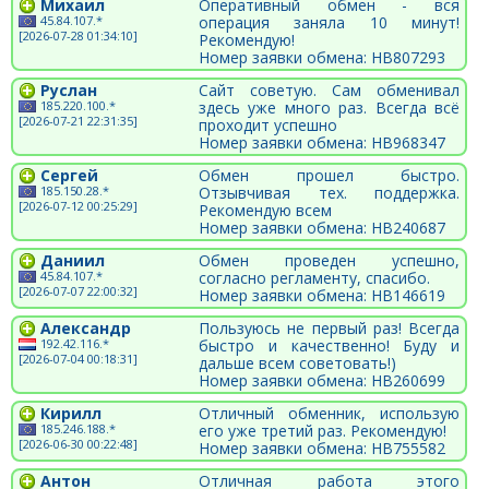
Михаил
Оперативный обмен - вся
45.84.107.*
операция заняла 10 минут!
[2026-07-28 01:34:10]
Рекомендую!
Номер заявки обмена: HB807293
Руслан
Сайт советую. Сам обменивал
185.220.100.*
здесь уже много раз. Всегда всё
[2026-07-21 22:31:35]
проходит успешно
Номер заявки обмена: HB968347
Сергей
Обмен прошел быстро.
185.150.28.*
Отзывчивая тех. поддержка.
[2026-07-12 00:25:29]
Рекомендую всем
Номер заявки обмена: HB240687
Даниил
Обмен проведен успешно,
45.84.107.*
согласно регламенту, спасибо.
[2026-07-07 22:00:32]
Номер заявки обмена: HB146619
Александр
Пользуюсь не первый раз! Всегда
192.42.116.*
быстро и качественно! Буду и
[2026-07-04 00:18:31]
дальше всем советовать!)
Номер заявки обмена: HB260699
Кирилл
Отличный обменник, использую
185.246.188.*
его уже третий раз. Рекомендую!
[2026-06-30 00:22:48]
Номер заявки обмена: HB755582
Антон
Отличная работа этого