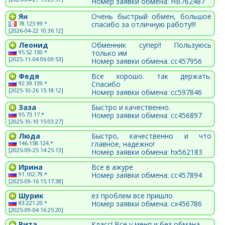
Номер заявки обмена: HB762487
Ян
Очень быстрый обмен, большое
78.123.99.*
спасибо за отличную работу!!!
[2026-04-22 10:36:12]
Леонид
Обменник супер!! Пользуюсь
95.52.130.*
только им
[2025-11-04 06:09:53]
Номер заявки обмена: cc457956
Федя
Все хорошо. так держать.
92.39.139.*
Спасибо
[2025-10-26 15:18:12]
Номер заявки обмена: cc597846
Заза
Быстро и качественно.
95.73.17.*
Номер заявки обмена: cc456897
[2025-10-10 15:03:27]
Люда
Быстро, качественно и что
146.158.124.*
главное, надежно!
[2025-09-25 14:25:13]
Номер заявки обмена: hx562183
Ирина
Все в ажуре
91.102.79.*
Номер заявки обмена: cc457894
[2025-09-16 15:17:38]
Шурик
ез проблем все пришло
83.221.20.*
Номер заявки обмена: cx456786
[2025-09-04 16:25:20]
Рита
Класс! Все у меня и без обмана