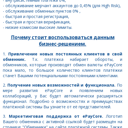
- внутрисистемные платежи 0%,
- обслуживание мерчант аккаунтов до 0,45% (для High Risk),
- обслуживание обменных пунктов 0% ,
- быстрая и простая регистрация,
- быстрая и простая верификация,
- низкие комиссии высокие лимиты.
Почему стоит воспользоваться данным
бизнес-решением.
1.
Привлечение новых постоянных клиентов в свой
обменник.
Т.к. платёжка набирает обороты, и
обменников, которые производят обмен валюты ePayCore
пока мало, то большое количество клиентов платёжки
станет Вашими потенциальными постоянными клиентами.
2.
Получение новых возможностей и функционала.
По
мере развития ePayCore и появлением новых
коллабораций, у Вас будет автоматически расширяться
функционал. Подробно о возможностях и преимуществах
платёжной системы Вы узнаете от её представителей.
3.
Маркетинговая поддержка от ePayCore.
Логотип
Вашего обменника с активной ссылкой будет размещён на
странице "
Обменники
" на сайте платёжной системы. Также