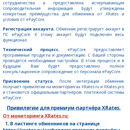
сотрудничества и предоставлена исчерпывающая
сопроводительная информация. Будут утверждены
конкретные преимущества для обменника от XRates и
условия от ePayCore.
Регистрация аккаунта.
Обменник регистрирует аккаунт в
ПС ePayCore. К этому аккаунт будут подключён весь
функционал.
Технический процесс.
ePayCore предоставляет
программные продукты и документацию. С Вашей стороны
проводятся необходимые настройки. В этом процессе и в
будущем Вам будет предоставлено полное
консультационное сопровождение от персонала ePayCore.
Присвоение статуса.
После интеграции обменник
получает привилегии на мониторингах XRates.ru и XRates.pro
и становится официальным партнёром платёжной системы
ePayCore.
Привилегии для премиум-партнёра
XRates
.
От мониторинга XRates.ru:
1. В листинге обменников на странице
https
://
xrates
.
ru
/
exchangers
премиум-партнёры