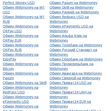
Perfect Money USD
Обмен Paxum на Webmoney
Обмен Webmoney на W1
Обмен Skrill на Webmoney
USD
Обмен Payweb на Webmoney
Обмен Webmoney на W1
Обмен Redpass USD на
RUB
Webmoney
Обмен Webmoney на
Обмен ePayments USD на
OKPay USD
Webmoney
Обмен Webmoney на
Обмен Альфа-Клик на
OKPay EUR
Webmoney
Обмен Webmoney на
Обмен Телебанк на Webmoney
OKPay RUB
Обмен Русский Стандарт на
Обмен Webmoney на
Webmoney
EasyPay
Обмен Сбербанк на Webmoney
Обмен Webmoney на
Обмен Промсвязьбанк на
Bitcoin
Webmoney
Обмен Webmoney на
Обмен Авангард на Webmoney
Paxum
Обмен Связной на Webmoney
Обмен Webmoney на Skrill
Обмен Приват24 USD на
Обмен Webmoney на
Webmoney
RedPass USD
Обмен Приват24 UAH на
Обмен Webmoney на
Webmoney
ePayments USD
Обмен Приват24 EUR на
Обмен Webmoney на
Webmoney
Альфа-Клик
Обмен Visa/Mastercard USD на