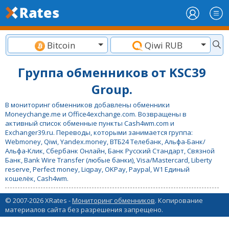
Bitcoin
Qiwi RUB
Группа обменников от KSC39
Group.
В мониторинг обменников добавлены обменники
Moneychange.me и Office4exchange.com. Возвращены в
активный список обменные пункты Cash4wm.com и
Exchanger39.ru. Переводы, которыми занимается группа:
Webmoney, Qiwi, Yandex.money, ВТБ24 Телебанк, Альфа-Банк/
Альфа-Клик, Сбербанк Онлайн, Банк Русский Стандарт, Связной
Банк, Bank Wire Transfer (любые банки), Visa/Mastercard, Liberty
reserve, Perfect money, Liqpay, OKPay, Paypal, W1 Единый
кошелёк, Cash4wm.
© 2007-2026 XRates -
Мониторинг обменников
. Копирование
материалов сайта без разрешения запрещено.