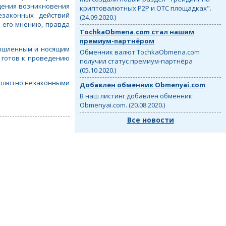
щения возникновения
криптовалютных P2P и OTC площадках".
езаконных действий
(24.09.2020.)
 его мнению, правда
TochkaObmena.com стал нашим
премиум-партнёром
мышленным и носящим
Обменник валют TochkaObmena.com
л готов к проведению
получил статус премиум-партнёра
(05.10.2020.)
бсолютно незаконными
Добавлен обменник Obmenyai.com
В наш листинг добавлен обменник
Obmenyai.com. (20.08.2020.)
Все новости