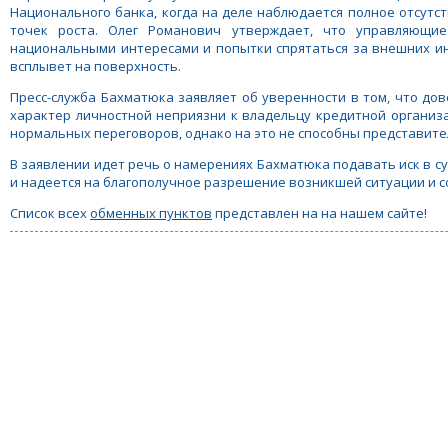
Национального банка, когда на деле наблюдается полное отсут
точек роста. Олег Романович утверждает, что управляющи
национальными интересами и попытки спрятаться за внешних ин
всплывет на поверхность.
Пресс-служба Бахматюка заявляет об уверенности в том, что д
характер личностной неприязни к владельцу кредитной организа
нормальных переговоров, однако на это не способны представите
В заявлении идет речь о намерениях Бахматюка подавать иск в с
и надеется на благополучное разрешение возникшей ситуации и 
Список всех
обменных пунктов
представлен на на нашем сайте!