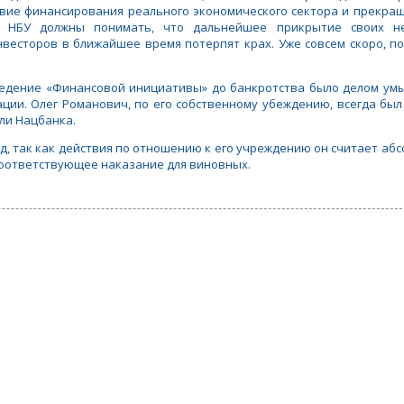
ствие финансирования реального экономического сектора и прекра
е НБУ должны понимать, что дальнейшее прикрытие своих н
весторов в ближайшее время потерпят крах. Уже совсем скоро, по
оведение «Финансовой инициативы» до банкротства было делом у
ции. Олег Романович, по его собственному убеждению, всегда бы
ли Нацбанка.
уд, так как действия по отношению к его учреждению он считает а
соответствующее наказание для виновных.