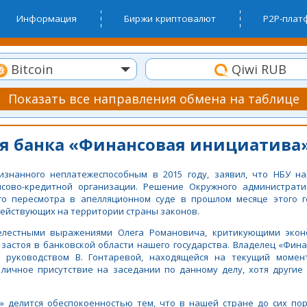
Информация
Биржи криптовалют
P2P-пла
Bitcoin
Qiwi RUB
Показать все направления обмена на таблице
я банка «Финансовая инициатива
изнанного неплатежеспособным в 2015 году, заявил, что НБУ 
сово-кредитной организации. Решение Окружного администрати
го пересмотра в апелляционном суде в прошлом месяце этого г
действующих на территории страны законов.
елестными выражениями Олега Романовича, критикующими экон
й застоя в банковской области нашего государства. Владелец «Фи
 руководством В. Гонтаревой, находящейся на текущий момент
личное присутствие на заседании по данному делу, хотя другие
» делится обеспокоенностью тем, что в нашей стране до сих по