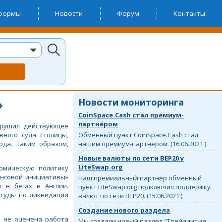
тформы
Новости
Форум
Контакты
»
Новости мониторинга
CoinSpace.Cash стал премиум-
партнёром
нарушил действующее
вного суда столицы,
Обменный пункт CoinSpace.Cash стал
ода. Таким образом,
нашим премиум-партнёром. (16.06.2021.)
Новые валюты по сети BEP20 у
LiteSwap.org
омическую политику
нансовой инициативы»
Наш премиальный партнёр обменный
 в бегах в Англии.
пункт LiteSwap.org подключил поддержку
 суды по ликвидации
валют по сети BEP20. (15.06.2021.)
Создание нового раздела
р не оценена работа
Мы создали новый раздел "Трейдинг на