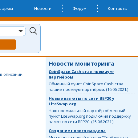
тформы
Новости
Форум
Контакты
Новости мониторинга
CoinSpace.Cash стал премиум-
в описании.
партнёром
Обменный пункт CoinSpace.Cash стал
нашим премиум-партнёром. (16.06.2021.)
Новые валюты по сети BEP20 у
LiteSwap.org
Наш премиальный партнёр обменный
пункт LiteSwap.org подключил поддержку
валют по сети BEP20. (15.06.2021.)
Создание нового раздела
Мы создали новый раздел "Трейдинг на