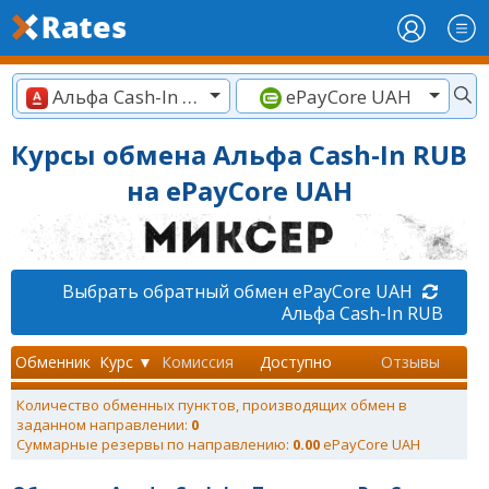
Альфа Cash-In RUB
ePayCore UAH
Курсы обмена Альфа Cash-In RUB
на ePayCore UAH
Выбрать обратный обмен ePayCore UAH
Альфа Cash-In RUB
Обменник
Курс ▼
Комиссия
Доступно
Отзывы
Количество обменных пунктов, производящих обмен в
заданном направлении:
0
Суммарные резервы по направлению:
0.00
ePayCore UAH