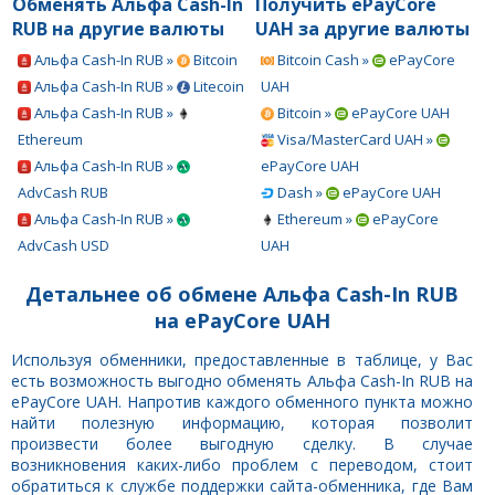
Обменять Альфа Cash-In
Получить ePayCore
RUB на другие валюты
UAH за другие валюты
Альфа Cash-In RUB »
Bitcoin
Bitcoin Cash »
ePayCore
Альфа Cash-In RUB »
Litecoin
UAH
Альфа Cash-In RUB »
Bitcoin »
ePayCore UAH
Ethereum
Visa/MasterCard UAH »
Альфа Cash-In RUB »
ePayCore UAH
AdvCash RUB
Dash »
ePayCore UAH
Альфа Cash-In RUB »
Ethereum »
ePayCore
AdvCash USD
UAH
Детальнее об обмене Альфа Cash-In RUB
на ePayCore UAH
Используя обменники, предоставленные в таблице, у Вас
есть возможность выгодно обменять Альфа Cash-In RUB на
ePayCore UAH. Напротив каждого обменного пункта можно
найти полезную информацию, которая позволит
произвести более выгодную сделку. В случае
возникновения каких-либо проблем с переводом, стоит
обратиться к службе поддержки сайта-обменника, где Вам