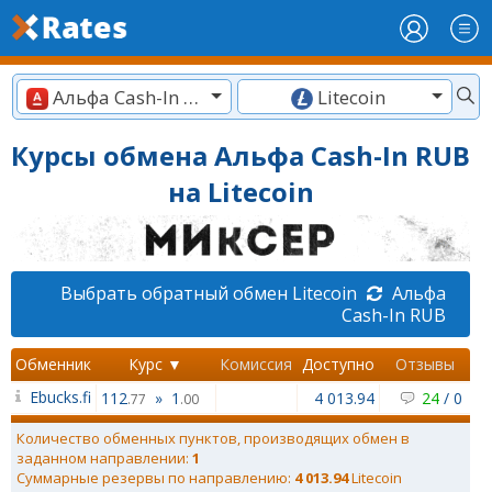
Альфа Cash-In RUB
Litecoin
Курсы обмена Альфа Cash-In RUB
на Litecoin
Выбрать обратный обмен Litecoin
Альфа
Cash-In RUB
Обменник
Курс ▼
Комиссия
Доступно
Отзывы
Ebucks.fi
112
»
1
4 013.94
24
/
0
.77
.00
Количество обменных пунктов, производящих обмен в
заданном направлении:
1
Суммарные резервы по направлению:
4 013.94
Litecoin