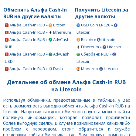
Обменять Альфа Cash-In
Получить Litecoin за
RUB на другие валюты
другие валюты
Альфа Cash-In RUB »
Bitcoin
USD Coin ERC20 »
Альфа Cash-In RUB »
Ethereum
Litecoin
Альфа Cash-In RUB »
AdvCash
Bitcoin »
Litecoin
RUB
Ethereum »
Litecoin
Альфа Cash-In RUB »
AdvCash
Сбербанк RUB »
USD
Litecoin
Альфа Cash-In RUB »
Dash
Monero »
Litecoin
Детальнее об обмене Альфа Cash-In RUB
на Litecoin
Используя обменники, предоставленные в таблице, у Вас
есть возможность выгодно обменять Альфа Cash-In RUB на
Litecoin. Напротив каждого обменного пункта можно найти
полезную информацию, которая позволит произвести
более выгодную сделку. В случае возникновения каких-либо
проблем с переводом, стоит обратиться к службе
поддержки сайта-обменника, где Вам окажут помощь в