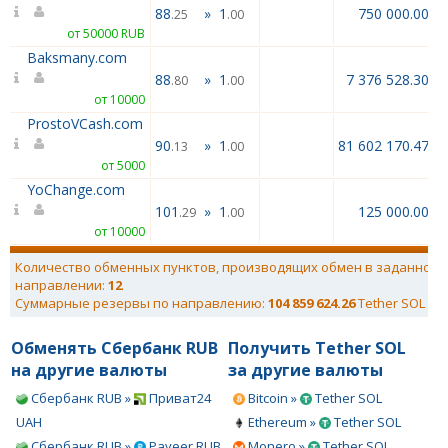
88
»
1
750 000.00
.25
.00
от 50000 RUB
Baksmany.com
88
»
1
7 376 528.30
.80
.00
от 10000
ProstoVCash.com
90
»
1
81 602 170.47
.13
.00
от 5000
YoChange.com
101
»
1
125 000.00
.29
.00
от 10000
Количество обменных пунктов, производящих обмен в заданном
направлении:
12
Суммарные резервы по направлению:
104 859 624.26
Tether SOL
Обменять Сбербанк RUB
Получить Tether SOL
на другие валюты
за другие валюты
Сбербанк RUB »
Приват24
Bitcoin »
Tether SOL
UAH
Ethereum »
Tether SOL
Сбербанк RUB »
Payeer RUB
Monero »
Tether SOL