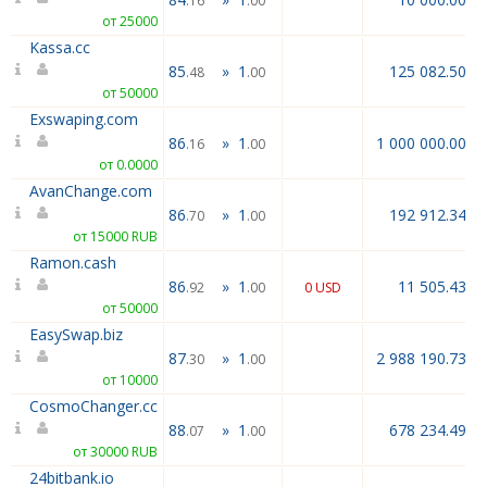
.16
.00
от 25000
Kassa.cc
85
»
1
125 082.50
.48
.00
от 50000
Exswaping.com
86
»
1
1 000 000.00
.16
.00
от 0.0000
AvanChange.com
86
»
1
192 912.34
.70
.00
от 15000 RUB
Ramon.cash
86
»
1
11 505.43
.92
.00
0 USD
от 50000
EasySwap.biz
87
»
1
2 988 190.73
.30
.00
от 10000
CosmoChanger.cc
88
»
1
678 234.49
.07
.00
от 30000 RUB
24bitbank.io