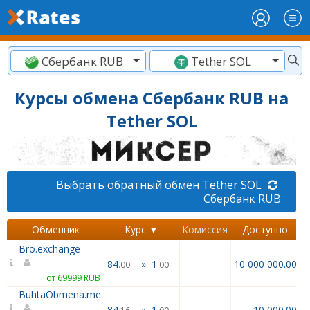
Сбербанк RUB
Tether SOL
Курсы обмена Сбербанк RUB на
Tether SOL
Выбрать обратный обмен Tether SOL
Сбербанк RUB
Обменник
Курс ▼
Комиссия
Доступно
Bro.exchange
84
»
1
10 000 000.00
.00
.00
от 69999 RUB
BuhtaObmena.me
84
»
1
10 000.00