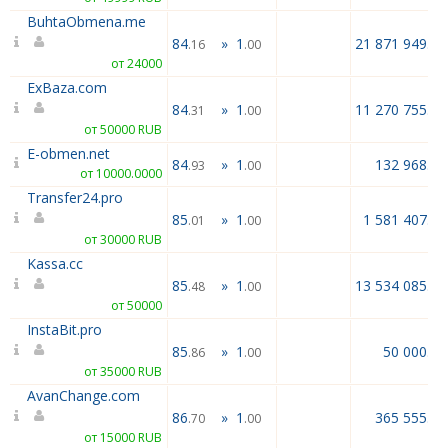
BuhtaObmena.me
84
»
1
21 871 949.43
.16
.00
от 24000
ExBaza.com
84
»
1
11 270 755.91
.31
.00
от 50000 RUB
E-obmen.net
84
»
1
132 968.62
.93
.00
от 10000.0000
Transfer24.pro
85
»
1
1 581 407.53
.01
.00
от 30000 RUB
Kassa.cc
85
»
1
13 534 085.16
.48
.00
от 50000
InstaBit.pro
85
»
1
50 000.00
.86
.00
от 35000 RUB
AvanChange.com
86
»
1
365 555.75
.70
.00
от 15000 RUB