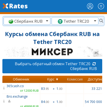
Сбербанк RUB
Tether TRC20
Курсы обмена Сбербанк RUB на
Tether TRC20
Выбрать обратный обмен Tether TRC20
Сбербанк RUB
Обменник
Курс ▼
Комиссия
Доступно
365cash.co
83
»
1
33 221.34
.95
.00
от 12000 RUB
Bro.exchange
84
»
1
54 700 000.00
.00
.00
от 49999 RUB