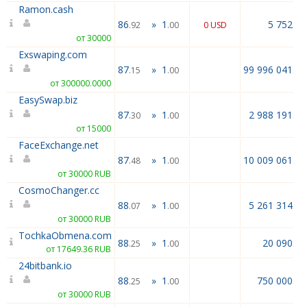
Ramon.cash
86
»
1
5 752.71
.92
.00
0 USD
от 30000
Exswaping.com
87
»
1
99 996 041.60
.15
.00
от 300000.0000
EasySwap.biz
87
»
1
2 988 191.00
.30
.00
от 15000
FaceExchange.net
87
»
1
10 009 061.84
.48
.00
от 30000 RUB
CosmoChanger.cc
88
»
1
5 261 314.02
.07
.00
от 30000 RUB
TochkaObmena.com
88
»
1
20 090.60
.25
.00
от 17649.36 RUB
24bitbank.io
88
»
1
750 000.00
.25
.00
от 30000 RUB