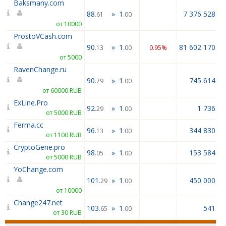
Baksmany.com
88
»
1
7 376 528.00
.61
.00
от 10000
ProstoVCash.com
90
»
1
81 602 170.00
.13
.00
0.95%
от 5000
RavenChange.ru
90
»
1
745 614.00
.79
.00
от 60000 RUB
ExLine.Pro
92
»
1
1 736.43
.29
.00
от 5000 RUB
Ferma.cc
96
»
1
344 830.18
.13
.00
от 1100 RUB
CryptoGene.pro
98
»
1
153 584.00
.05
.00
от 5000 RUB
YoChange.com
101
»
1
450 000.00
.29
.00
от 10000
Change247.net
103
»
1
541.60
.65
.00
от 30 RUB