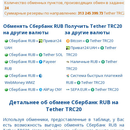
Количество обменных пунктов, производящих обмен в заданном 
24
Суммарные резервы по направлению:
313 245 399.73
Tether TRC20
Обменять Сбербанк RUB
Получить Tether TRC20
на другие валюты
за другие валюты
Сбербанк RUB »
Приват24
Bitcoin »
Tether TRC20
UAH
Приват24 UAH »
Tether
Сбербанк RUB »
Tether SOL
TRC20
Сбербанк RUB »
Payeer
Наличные RUB »
Tether
RUB
TRC20
Сбербанк RUB »
Система быстрых платежей
WebMoney WMZ
RUB »
Tether TRC20
Сбербанк RUB »
AliPay CNY
SEPA EUR »
Tether TRC20
Детальнее об обмене Сбербанк RUB на
Tether TRC20
Используя обменники, предоставленные в таблице, у Вас
есть возможность выгодно обменять Сбербанк RUB на