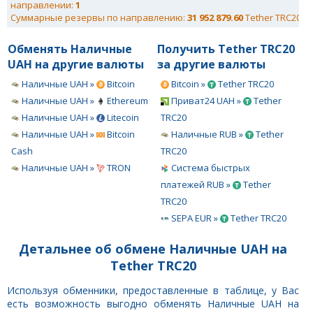
направлении:
1
Суммарные резервы по направлению:
31 952 879.60
Tether TRC20
Обменять Наличные
Получить Tether TRC20
UAH на другие валюты
за другие валюты
Наличные UAH »
Bitcoin
Bitcoin »
Tether TRC20
Наличные UAH »
Ethereum
Приват24 UAH »
Tether
Наличные UAH »
Litecoin
TRC20
Наличные UAH »
Bitcoin
Наличные RUB »
Tether
Cash
TRC20
Наличные UAH »
TRON
Система быстрых
платежей RUB »
Tether
TRC20
SEPA EUR »
Tether TRC20
Детальнее об обмене Наличные UAH на
Tether TRC20
Используя обменники, предоставленные в таблице, у Вас
есть возможность выгодно обменять Наличные UAH на