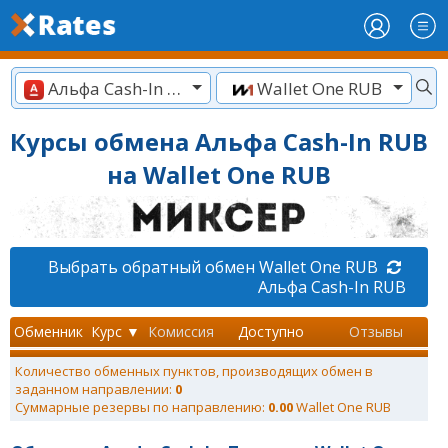
Альфа Cash-In RUB
Wallet One RUB
Курсы обмена Альфа Cash-In RUB
на Wallet One RUB
Выбрать обратный обмен Wallet One RUB
Альфа Cash-In RUB
Обменник
Курс ▼
Комиссия
Доступно
Отзывы
Количество обменных пунктов, производящих обмен в
заданном направлении:
0
Суммарные резервы по направлению:
0.00
Wallet One RUB