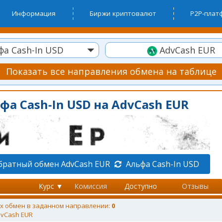
Информация
Биржи криптовалют
P2P-пла
а Cash-In USD
AdvCash EUR
Показать все направления обмена на таблице
а Cash-In USD на AdvCash EUR
братный обмен AdvCash EUR
Альфа Cash-In USD
Курс ▼
Комиссия
Доступно
Отзывы
х обмен в заданном направлении:
0
vCash EUR