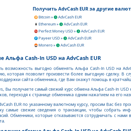
Получить AdvCash EUR за другие валю
Bitcoin »
AdvCash EUR
Ethereum »
AdvCash EUR
Perfect Money USD »
AdvCash EUR
Payeer USD »
AdvCash EUR
Monero »
AdvCash EUR
е Альфа Cash-In USD на AdvCash EUR
сть возможность выгодно обменять Альфа Cash-In USD на Adv
, которая позволит произвести более выгодную сделку. В сл
поддержки сайта-обменника, где Вам окажут помощь в кратчайш
s, Вы получаете самый свежий курс обмена Альфа Cash-In USD 
ов, переходя к странице обменника одним нажатием на его наз
AdvCash EUR по указанному валютному курсу, просим Вас без п
ку самые свежие сведения о транзакции, чтобы собрать ин
сий. Обменники, которые отказываются сотрудничать с нами 
та.