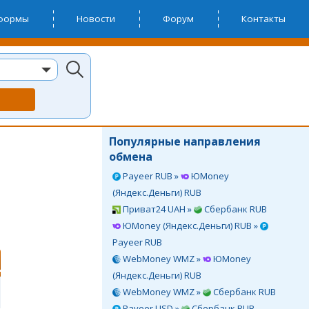
тформы
Новости
Форум
Контакты
Популярные направления
обмена
Payeer RUB »
ЮMoney
(Яндекс.Деньги) RUB
Приват24 UAH »
Сбербанк RUB
ЮMoney (Яндекс.Деньги) RUB »
Payeer RUB
WebMoney WMZ »
ЮMoney
(Яндекс.Деньги) RUB
WebMoney WMZ »
Сбербанк RUB
Payeer USD »
Сбербанк RUB