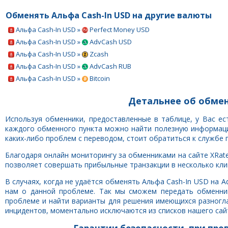
Обменять Альфа Cash-In USD на другие валюты
Альфа Cash-In USD »
Perfect Money USD
Альфа Cash-In USD »
AdvCash USD
Альфа Cash-In USD »
Zcash
Альфа Cash-In USD »
AdvCash RUB
Альфа Cash-In USD »
Bitcoin
Детальнее об обмен
Используя обменники, предоставленные в таблице, у Вас е
каждого обменного пункта можно найти полезную информацию
каких-либо проблем с переводом, стоит обратиться к службе 
Благодаря онлайн мониторингу за обменниками на сайте XRate
позволяет совершать прибыльные транзакции в несколько клик
В случаях, когда не удаётся обменять Альфа Cash-In USD на 
нам о данной проблеме. Так мы сможем передать обменни
проблеме и найти варианты для решения имеющихся разногла
инцидентов, моментально исключаются из списков нашего сай