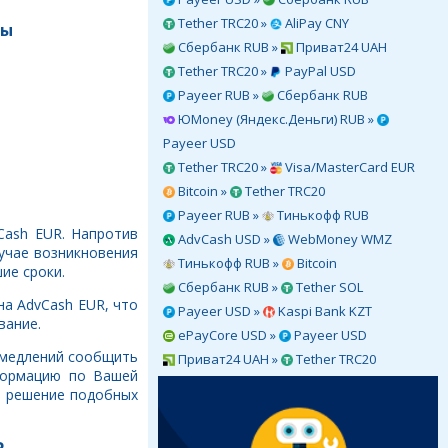
Tether TRC20 »
AliPay CNY
ты
Сбербанк RUB »
Приват24 UAH
Tether TRC20 »
PayPal USD
Payeer RUB »
Сбербанк RUB
ЮMoney (Яндекс.Деньги) RUB »
Payeer USD
Tether TRC20 »
Visa/MasterCard EUR
Bitcoin »
Tether TRC20
Payeer RUB »
Тинькофф RUB
Cash EUR. Напротив
AdvCash USD »
WebMoney WMZ
учае возникновения
Тинькофф RUB »
Bitcoin
ие сроки.
Сбербанк RUB »
Tether SOL
на AdvCash EUR, что
Payeer USD »
Kaspi Bank KZT
вание.
ePayCore USD »
Payeer USD
ромедлений сообщить
Приват24 UAH »
Tether TRC20
формацию по Вашей
в решение подобных