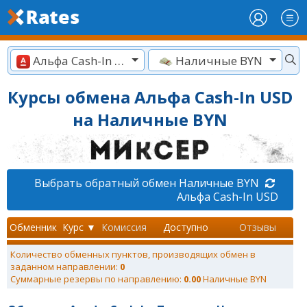
Альфа Cash-In USD
Наличные BYN
Курсы обмена Альфа Cash-In USD
на Наличные BYN
Выбрать обратный обмен Наличные BYN
Альфа Cash-In USD
Обменник
Курс ▼
Комиссия
Доступно
Отзывы
Количество обменных пунктов, производящих обмен в
заданном направлении:
0
Суммарные резервы по направлению:
0.00
Наличные BYN