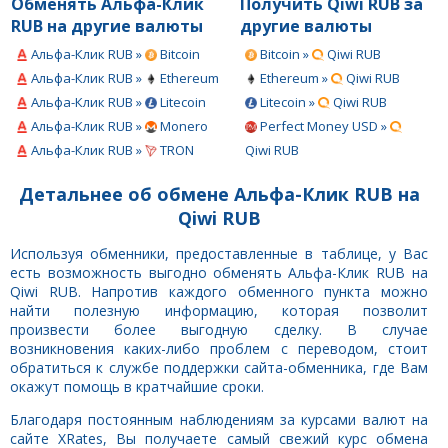
Обменять Альфа-Клик
Получить Qiwi RUB за
RUB на другие валюты
другие валюты
Альфа-Клик RUB »
Bitcoin
Bitcoin »
Qiwi RUB
Альфа-Клик RUB »
Ethereum
Ethereum »
Qiwi RUB
Альфа-Клик RUB »
Litecoin
Litecoin »
Qiwi RUB
Альфа-Клик RUB »
Monero
Perfect Money USD »
Альфа-Клик RUB »
TRON
Qiwi RUB
Детальнее об обмене Альфа-Клик RUB на
Qiwi RUB
Используя обменники, предоставленные в таблице, у Вас
есть возможность выгодно обменять Альфа-Клик RUB на
Qiwi RUB. Напротив каждого обменного пункта можно
найти полезную информацию, которая позволит
произвести более выгодную сделку. В случае
возникновения каких-либо проблем с переводом, стоит
обратиться к службе поддержки сайта-обменника, где Вам
окажут помощь в кратчайшие сроки.
Благодаря постоянным наблюдениям за курсами валют на
сайте XRates, Вы получаете самый свежий курс обмена