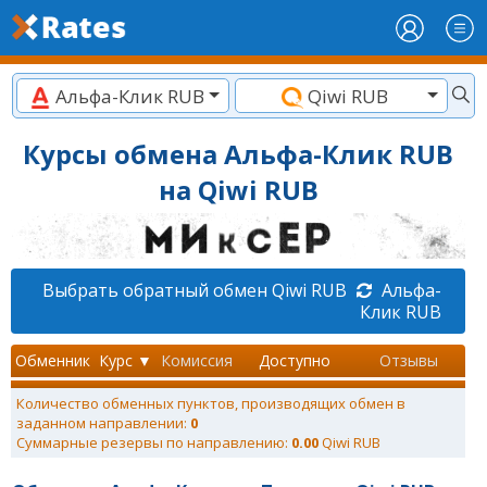
Альфа-Клик RUB
Qiwi RUB
Курсы обмена Альфа-Клик RUB
на Qiwi RUB
Выбрать обратный обмен Qiwi RUB
Альфа-
Клик RUB
Обменник
Курс ▼
Комиссия
Доступно
Отзывы
Количество обменных пунктов, производящих обмен в
заданном направлении:
0
Суммарные резервы по направлению:
0.00
Qiwi RUB