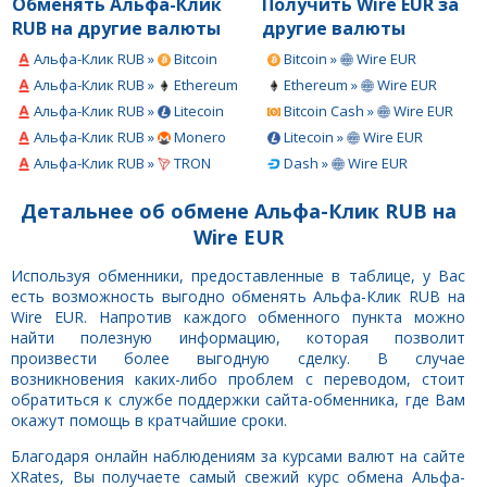
Обменять Альфа-Клик
Получить Wire EUR за
RUB на другие валюты
другие валюты
Альфа-Клик RUB »
Bitcoin
Bitcoin »
Wire EUR
Альфа-Клик RUB »
Ethereum
Ethereum »
Wire EUR
Альфа-Клик RUB »
Litecoin
Bitcoin Cash »
Wire EUR
Альфа-Клик RUB »
Monero
Litecoin »
Wire EUR
Альфа-Клик RUB »
TRON
Dash »
Wire EUR
Детальнее об обмене Альфа-Клик RUB на
Wire EUR
Используя обменники, предоставленные в таблице, у Вас
есть возможность выгодно обменять Альфа-Клик RUB на
Wire EUR. Напротив каждого обменного пункта можно
найти полезную информацию, которая позволит
произвести более выгодную сделку. В случае
возникновения каких-либо проблем с переводом, стоит
обратиться к службе поддержки сайта-обменника, где Вам
окажут помощь в кратчайшие сроки.
Благодаря онлайн наблюдениям за курсами валют на сайте
XRates, Вы получаете самый свежий курс обмена Альфа-