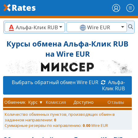
Альфа-Клик RUB
Wire EUR
Курсы обмена Альфа-Клик RUB
на Wire EUR
Выбрать обратный обмен Wire EUR
Альфа-
Клик RUB
Обменник
Курс ▼
Комиссия
Доступно
Отзывы
Количество обменных пунктов, производящих обмен в
заданном направлении:
0
Суммарные резервы по направлению:
0.00
Wire EUR