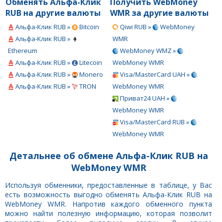
Обменять Альфа-Клик
Получить WebMoney
RUB на другие валюты
WMR за другие валюты
Альфа-Клик RUB »
Bitcoin
Qiwi RUB »
WebMoney
Альфа-Клик RUB »
WMR
Ethereum
WebMoney WMZ »
Альфа-Клик RUB »
Litecoin
WebMoney WMR
Альфа-Клик RUB »
Monero
Visa/MasterCard UAH »
Альфа-Клик RUB »
TRON
WebMoney WMR
Приват24 UAH »
WebMoney WMR
Visa/MasterCard RUB »
WebMoney WMR
Детальнее об обмене Альфа-Клик RUB на
WebMoney WMR
Используя обменники, предоставленные в таблице, у Вас
есть возможность выгодно обменять Альфа-Клик RUB на
WebMoney WMR. Напротив каждого обменного пункта
можно найти полезную информацию, которая позволит