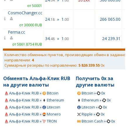
.04
.00
20 ZRX
от 50001
CosmoChanger.cc
24
»
1
266 065.00
.18
.00
от 30000 RUB
Ferma.cc
34
»
1
24 239.31
.48
.00
от 5861.8754 RUB
Количество обменных пунктов, производящих обмен в заданном
направлении:
4
Суммарные резервы по направлению:
5 826 339.55
0x
Обменять Альфа-Клик RUB
Получить 0x за
на другие валюты
другие валюты
Альфа-Клик RUB »
Bitcoin
Bitcoin »
0x
Альфа-Клик RUB »
Ethereum
Ethereum »
0x
Альфа-Клик RUB »
Litecoin
Litecoin »
0x
Альфа-Клик RUB »
Monero
Ripple »
0x
Альфа-Клик RUB »
TRON
Bitcoin Cash »
0x