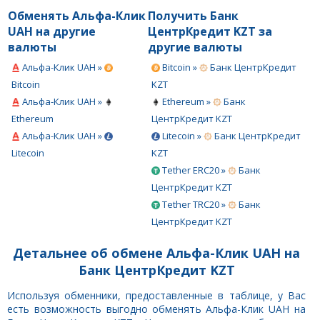
Обменять Альфа-Клик
Получить Банк
UAH на другие
ЦентрКредит KZT за
валюты
другие валюты
Альфа-Клик UAH »
Bitcoin »
Банк ЦентрКредит
Bitcoin
KZT
Альфа-Клик UAH »
Ethereum »
Банк
Ethereum
ЦентрКредит KZT
Альфа-Клик UAH »
Litecoin »
Банк ЦентрКредит
Litecoin
KZT
Tether ERC20 »
Банк
ЦентрКредит KZT
Tether TRC20 »
Банк
ЦентрКредит KZT
Детальнее об обмене Альфа-Клик UAH на
Банк ЦентрКредит KZT
Используя обменники, предоставленные в таблице, у Вас
есть возможность выгодно обменять Альфа-Клик UAH на