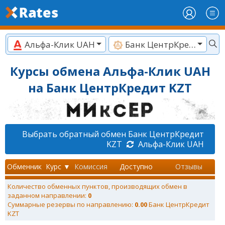
Альфа-Клик UAH
Банк ЦентрКредит KZT
Курсы обмена Альфа-Клик UAH
на Банк ЦентрКредит KZT
Выбрать обратный обмен Банк ЦентрКредит
KZT
Альфа-Клик UAH
Обменник
Курс ▼
Комиссия
Доступно
Отзывы
Количество обменных пунктов, производящих обмен в
заданном направлении:
0
Суммарные резервы по направлению:
0.00
Банк ЦентрКредит
KZT