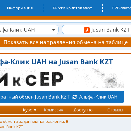
Информация
Биржи криптовалют
P2P-пла
ьфа-Клик UAH
Jusan Bank KZT
Показать все направления обмена на таблице
а-Клик UAH на Jusan Bank KZT
ратный обмен Jusan Bank KZT
Альфа-Клик UAH
Курс ▼
Комиссия
Доступно
Отзывы
х обмен в заданном направлении:
0
san Bank KZT