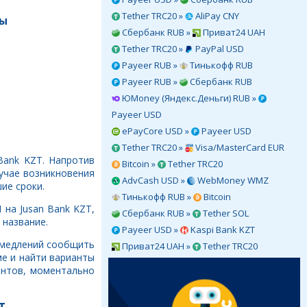
Tether TRC20 »
AliPay CNY
ты
Сбербанк RUB »
Приват24 UAH
Tether TRC20 »
PayPal USD
Payeer RUB »
Тинькофф RUB
Payeer RUB »
Сбербанк RUB
ЮMoney (Яндекс.Деньги) RUB »
Payeer USD
ePayCore USD »
Payeer USD
Tether TRC20 »
Visa/MasterCard EUR
Bank KZT. Напротив
Bitcoin »
Tether TRC20
учае возникновения
AdvCash USD »
WebMoney WMZ
ие сроки.
Тинькофф RUB »
Bitcoin
на Jusan Bank KZT,
Сбербанк RUB »
Tether SOL
 название.
Payeer USD »
Kaspi Bank KZT
ромедлений сообщить
Приват24 UAH »
Tether TRC20
е и найти варианты
ентов, моментально