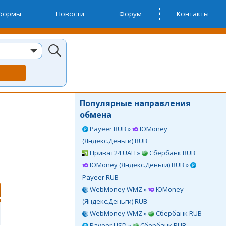
тформы
Новости
Форум
Контакты
Популярные направления
обмена
Payeer RUB »
ЮMoney
(Яндекс.Деньги) RUB
Приват24 UAH »
Сбербанк RUB
ЮMoney (Яндекс.Деньги) RUB »
Payeer RUB
WebMoney WMZ »
ЮMoney
(Яндекс.Деньги) RUB
WebMoney WMZ »
Сбербанк RUB
Payeer USD »
Сбербанк RUB