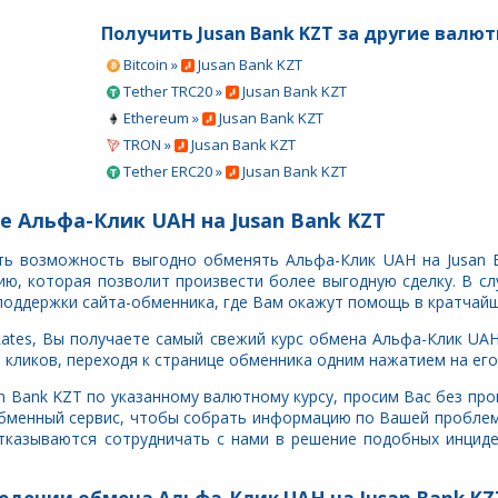
Получить Jusan Bank KZT за другие валю
Bitcoin »
Jusan Bank KZT
Tether TRC20 »
Jusan Bank KZT
Ethereum »
Jusan Bank KZT
TRON »
Jusan Bank KZT
Tether ERC20 »
Jusan Bank KZT
е Альфа-Клик UAH на Jusan Bank KZT
сть возможность выгодно обменять Альфа-Клик UAH на Jusan 
, которая позволит произвести более выгодную сделку. В сл
поддержки сайта-обменника, где Вам окажут помощь в кратчайш
ates, Вы получаете самый свежий курс обмена Альфа-Клик UAH 
кликов, переходя к странице обменника одним нажатием на его
an Bank KZT по указанному валютному курсу, просим Вас без п
обменный сервис, чтобы собрать информацию по Вашей проблем
тказываются сотрудничать с нами в решение подобных инцид