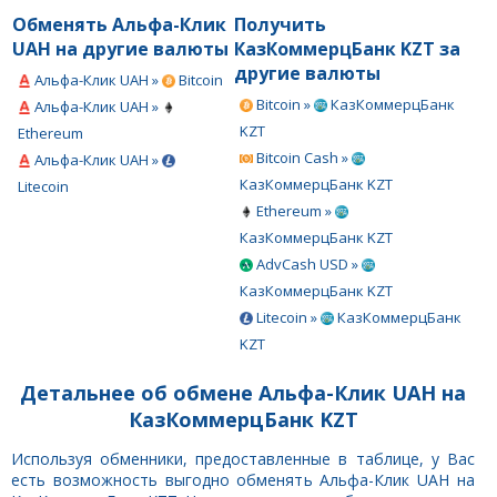
Обменять Альфа-Клик
Получить
UAH на другие валюты
КазКоммерцБанк KZT за
другие валюты
Альфа-Клик UAH »
Bitcoin
Bitcoin »
КазКоммерцБанк
Альфа-Клик UAH »
KZT
Ethereum
Bitcoin Cash »
Альфа-Клик UAH »
КазКоммерцБанк KZT
Litecoin
Ethereum »
КазКоммерцБанк KZT
AdvCash USD »
КазКоммерцБанк KZT
Litecoin »
КазКоммерцБанк
KZT
Детальнее об обмене Альфа-Клик UAH на
КазКоммерцБанк KZT
Используя обменники, предоставленные в таблице, у Вас
есть возможность выгодно обменять Альфа-Клик UAH на