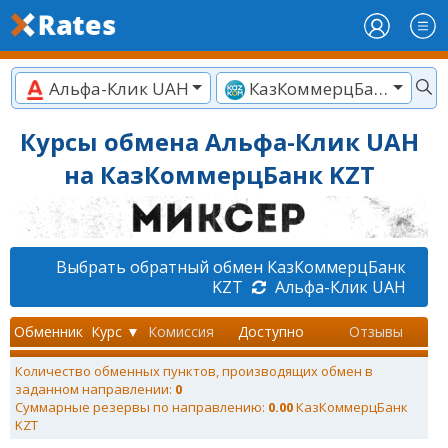
Альфа-Клик UAH
КазКоммерцБанк KZT
Курсы обмена Альфа-Клик UAH
на КазКоммерцБанк KZT
Выбрать обратный обмен КазКоммерцБанк
KZT
Альфа-Клик UAH
Обменник
Курс ▼
Комиссия
Доступно
Отзывы
Количество обменных пунктов, производящих обмен в
заданном направлении:
0
Суммарные резервы по направлению:
0.00
КазКоммерцБанк
KZT