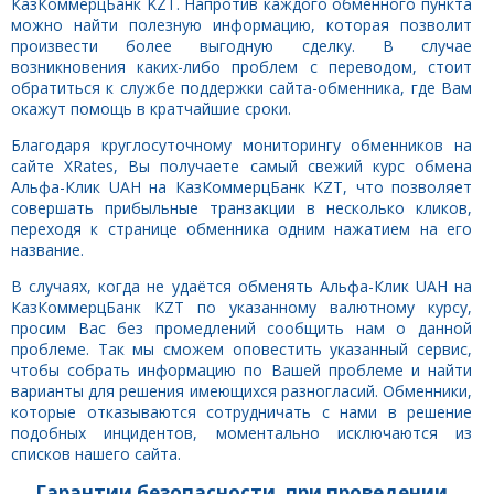
КазКоммерцБанк KZT. Напротив каждого обменного пункта
можно найти полезную информацию, которая позволит
произвести более выгодную сделку. В случае
возникновения каких-либо проблем с переводом, стоит
обратиться к службе поддержки сайта-обменника, где Вам
окажут помощь в кратчайшие сроки.
Благодаря круглосуточному мониторингу обменников на
сайте XRates, Вы получаете самый свежий курс обмена
Альфа-Клик UAH на КазКоммерцБанк KZT, что позволяет
совершать прибыльные транзакции в несколько кликов,
переходя к странице обменника одним нажатием на его
название.
В случаях, когда не удаётся обменять Альфа-Клик UAH на
КазКоммерцБанк KZT по указанному валютному курсу,
просим Вас без промедлений сообщить нам о данной
проблеме. Так мы сможем оповестить указанный сервис,
чтобы собрать информацию по Вашей проблеме и найти
варианты для решения имеющихся разногласий. Обменники,
которые отказываются сотрудничать с нами в решение
подобных инцидентов, моментально исключаются из
списков нашего сайта.
Гарантии безопасности, при проведении