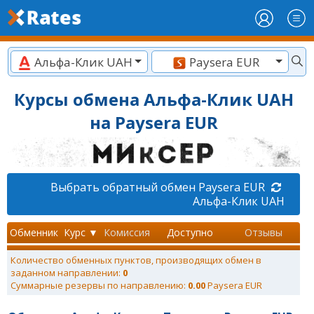
Альфа-Клик UAH
Paysera EUR
Курсы обмена Альфа-Клик UAH
на Paysera EUR
Выбрать обратный обмен Paysera EUR
Альфа-Клик UAH
Обменник
Курс ▼
Комиссия
Доступно
Отзывы
Количество обменных пунктов, производящих обмен в
заданном направлении:
0
Суммарные резервы по направлению:
0.00
Paysera EUR