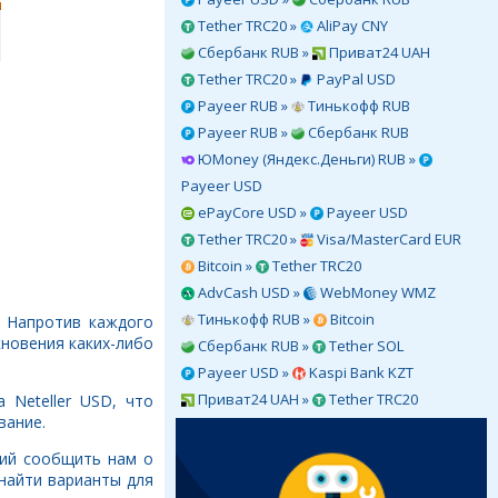
Tether TRC20 »
AliPay CNY
Сбербанк RUB »
Приват24 UAH
Tether TRC20 »
PayPal USD
Payeer RUB »
Тинькофф RUB
Payeer RUB »
Сбербанк RUB
ЮMoney (Яндекс.Деньги) RUB »
Payeer USD
ePayCore USD »
Payeer USD
Tether TRC20 »
Visa/MasterCard EUR
Bitcoin »
Tether TRC20
AdvCash USD »
WebMoney WMZ
Тинькофф RUB »
Bitcoin
. Напротив каждого
кновения каких-либо
Сбербанк RUB »
Tether SOL
Payeer USD »
Kaspi Bank KZT
Приват24 UAH »
Tether TRC20
 Neteller USD, что
вание.
ний сообщить нам о
найти варианты для