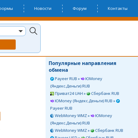
тформы
Новости
Форум
Контакты
Популярные направления
обмена
Payeer RUB »
ЮMoney
(Яндекс.Деньги) RUB
Приват24 UAH »
Сбербанк RUB
ЮMoney (Яндекс.Деньги) RUB »
Payeer RUB
WebMoney WMZ »
ЮMoney
(Яндекс.Деньги) RUB
WebMoney WMZ »
Сбербанк RUB
Payeer USD »
Сбербанк RUB