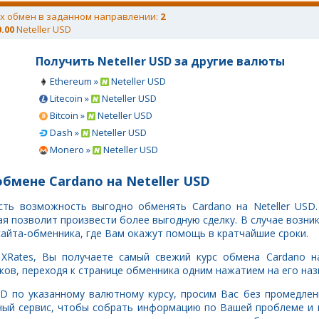
х обмен в заданном направлении:
2
0.00
Neteller USD
Получить Neteller USD за другие валюты
Ethereum »
Neteller USD
Litecoin »
Neteller USD
Bitcoin »
Neteller USD
Dash »
Neteller USD
Monero »
Neteller USD
бмене Cardano на Neteller USD
сть возможность выгодно обменять Cardano на Neteller USD
 позволит произвести более выгодную сделку. В случае возни
сайта-обменника, где Вам окажут помощь в кратчайшие сроки.
XRates, Вы получаете самый свежий курс обмена Cardano на
ов, переходя к странице обменника одним нажатием на его наз
 USD по указанному валютному курсу, просим Вас без промедле
ный сервис, чтобы собрать информацию по Вашей проблеме и 