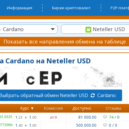
Информация
Биржи криптовалют
P2P-пла
Cardano
Neteller USD
Показать все направления обмена на таблице
 Cardano на Neteller USD
Выбрать обратный обмен Neteller USD
Cardano
Курс ▼
Комиссия
Доступно
Отзывы
 61.6325
1
»
1
81 000.00
74
/
0
.23
.00
от 0
9773966
1
»
1
500 000.00
0
/
0
.40
.00