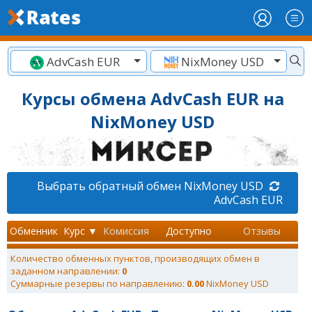
AdvCash EUR
NixMoney USD
Курсы обмена AdvCash EUR на
NixMoney USD
Выбрать обратный обмен NixMoney USD
AdvCash EUR
Обменник
Курс ▼
Комиссия
Доступно
Отзывы
Количество обменных пунктов, производящих обмен в
заданном направлении:
0
Суммарные резервы по направлению:
0.00
NixMoney USD