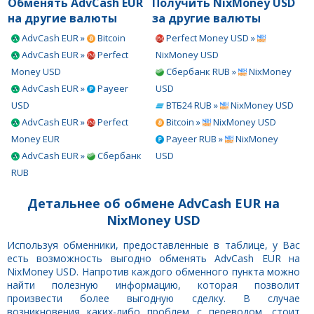
Обменять AdvCash EUR
Получить NixMoney USD
на другие валюты
за другие валюты
AdvCash EUR »
Bitcoin
Perfect Money USD »
AdvCash EUR »
Perfect
NixMoney USD
Money USD
Сбербанк RUB »
NixMoney
AdvCash EUR »
Payeer
USD
USD
ВТБ24 RUB »
NixMoney USD
AdvCash EUR »
Perfect
Bitcoin »
NixMoney USD
Money EUR
Payeer RUB »
NixMoney
AdvCash EUR »
Сбербанк
USD
RUB
Детальнее об обмене AdvCash EUR на
NixMoney USD
Используя обменники, предоставленные в таблице, у Вас
есть возможность выгодно обменять AdvCash EUR на
NixMoney USD. Напротив каждого обменного пункта можно
найти полезную информацию, которая позволит
произвести более выгодную сделку. В случае
возникновения каких-либо проблем с переводом, стоит