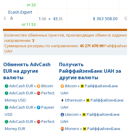
от 20
Ecash.Expert
1
»
43
8 363 508.00
0
.00
.35
от 11.53
Количество обменных пунктов, производящих обмен в заданном
направлении:
3
Суммарные резервы по направлению:
45 271 679.99
РайффайзенБа
UAH
Обменять AdvCash
Получить
EUR на другие
РайффайзенБанк UAH за
валюты
другие валюты
AdvCash EUR »
Bitcoin
Bitcoin »
РайффайзенБанк
AdvCash EUR »
Perfect
UAH
Money USD
Ethereum »
РайффайзенБанк
AdvCash EUR »
Payeer
UAH
USD
Litecoin »
РайффайзенБанк
AdvCash EUR »
Perfect
UAH
Money EUR
Monero »
РайффайзенБанк