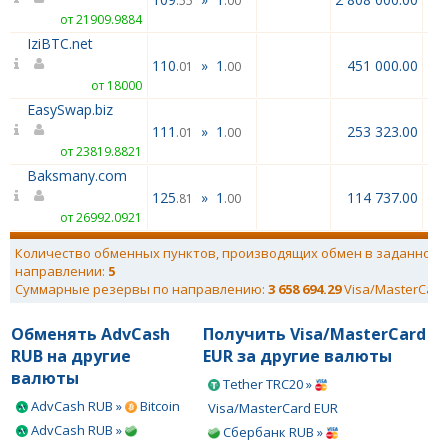
.55
.00
от 21909.9884
IziBTC.net
110
»
1
451 000.00
.01
.00
от 18000
EasySwap.biz
111
»
1
253 323.00
.01
.00
от 23819.8821
Baksmany.com
125
»
1
114 737.00
.81
.00
от 26992.0921
Количество обменных пунктов, производящих обмен в заданном
направлении:
5
Суммарные резервы по направлению:
3 658 694.29
Visa/MasterCard
Обменять AdvCash
Получить Visa/MasterCard
RUB на другие
EUR за другие валюты
валюты
Tether TRC20 »
AdvCash RUB »
Bitcoin
Visa/MasterCard EUR
AdvCash RUB »
Сбербанк RUB »