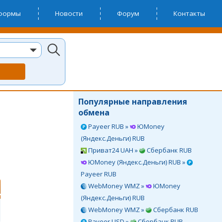
тформы
Новости
Форум
Контакты
Популярные направления
обмена
Payeer RUB »
ЮMoney
(Яндекс.Деньги) RUB
Приват24 UAH »
Сбербанк RUB
ЮMoney (Яндекс.Деньги) RUB »
Payeer RUB
WebMoney WMZ »
ЮMoney
(Яндекс.Деньги) RUB
WebMoney WMZ »
Сбербанк RUB
Payeer USD »
Сбербанк RUB