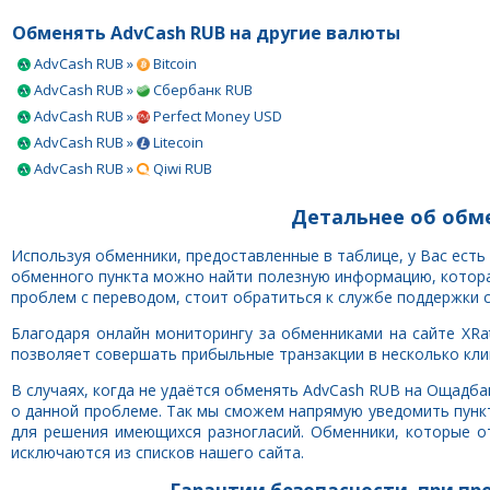
Обменять AdvCash RUB на другие валюты
AdvCash RUB »
Bitcoin
AdvCash RUB »
Сбербанк RUB
AdvCash RUB »
Perfect Money USD
AdvCash RUB »
Litecoin
AdvCash RUB »
Qiwi RUB
Детальнее об обм
Используя обменники, предоставленные в таблице, у Вас ес
обменного пункта можно найти полезную информацию, которая
проблем с переводом, стоит обратиться к службе поддержки 
Благодаря онлайн мониторингу за обменниками на сайте XRa
позволяет совершать прибыльные транзакции в несколько клик
В случаях, когда не удаётся обменять AdvCash RUB на Ощадб
о данной проблеме. Так мы сможем напрямую уведомить пунк
для решения имеющихся разногласий. Обменники, которые о
исключаются из списков нашего сайта.