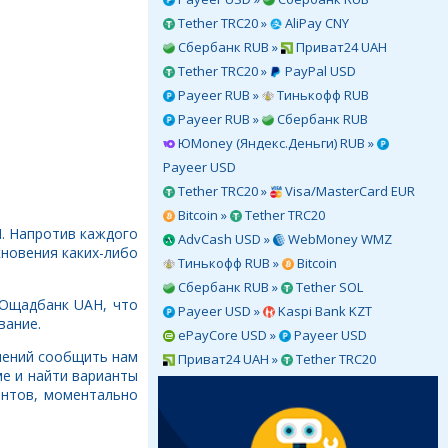
Tether TRC20 »
AliPay CNY
Сбербанк RUB »
Приват24 UAH
Tether TRC20 »
PayPal USD
Payeer RUB »
Тинькофф RUB
Payeer RUB »
Сбербанк RUB
ЮMoney (Яндекс.Деньги) RUB »
Payeer USD
Tether TRC20 »
Visa/MasterCard EUR
Bitcoin »
Tether TRC20
. Напротив каждого
AdvCash USD »
WebMoney WMZ
кновения каких-либо
Тинькофф RUB »
Bitcoin
Сбербанк RUB »
Tether SOL
 Ощадбанк UAH, что
Payeer USD »
Kaspi Bank KZT
вание.
ePayCore USD »
Payeer USD
длений сообщить нам
Приват24 UAH »
Tether TRC20
е и найти варианты
ентов, моментально