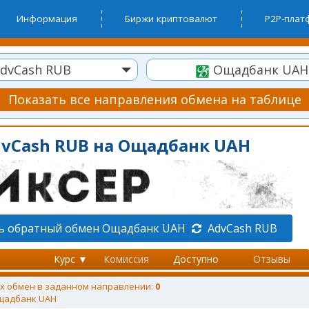
Информация
Биржи криптовалют
P2P-пла
dvCash RUB
Ощадбанк UAH
Показать все направления обмена на таблице
dvCash RUB на Ощадбанк UAH
ь обратный обмен Ощадбанк UAH
AdvCash RUB
Курс ▼
Комиссия
Доступно
Отзывы
х обмен в заданном направлении:
0
адбанк UAH