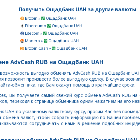
Получить Ощадбанк UAH за другие валюты
Bitcoin »
Ощадбанк UAH
Ethereum »
Ощадбанк UAH
Litecoin »
Ощадбанк UAH
Monero »
Ощадбанк UAH
Bitcoin Cash »
Ощадбанк UAH
ене AdvCash RUB на Ощадбанк UAH
ть возможность выгодно обменять AdvCash RUB на Ощадбанк UAH
 позволит произвести более выгодную сделку. В случае возни
сайта-обменника, где Вам окажут помощь в кратчайшие сроки.
tes, Вы получаете самый свежий курс обмена AdvCash RUB на
ов, переходя к странице обменника одним нажатием на его наз
анк UAH по указанному валютному курсу, просим Вас без проме
т обмена валют, чтобы собрать информацию по Вашей проблем
тказываются сотрудничать с нами в решение подобных инцид