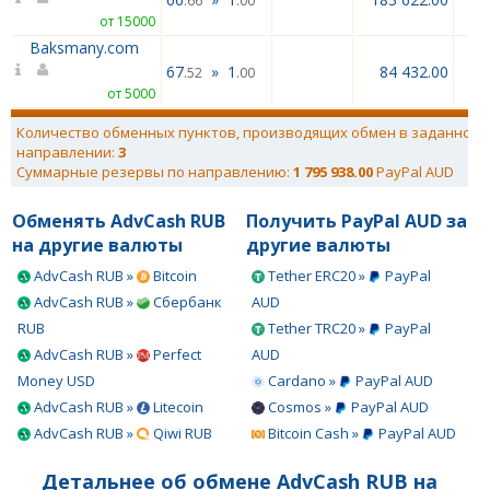
.66
.00
от 15000
Baksmany.com
67
»
1
84 432.00
.52
.00
от 5000
Количество обменных пунктов, производящих обмен в заданном
направлении:
3
Суммарные резервы по направлению:
1 795 938.00
PayPal AUD
Обменять AdvCash RUB
Получить PayPal AUD за
на другие валюты
другие валюты
AdvCash RUB »
Bitcoin
Tether ERC20 »
PayPal
AdvCash RUB »
Сбербанк
AUD
RUB
Tether TRC20 »
PayPal
AdvCash RUB »
Perfect
AUD
Money USD
Cardano »
PayPal AUD
AdvCash RUB »
Litecoin
Cosmos »
PayPal AUD
AdvCash RUB »
Qiwi RUB
Bitcoin Cash »
PayPal AUD
Детальнее об обмене AdvCash RUB на