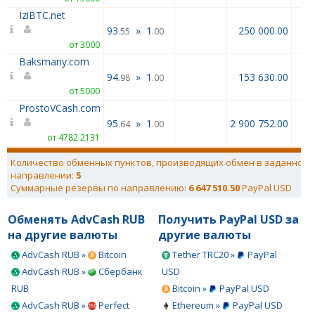
IziBTC.net
93
»
1
250 000.00
.55
.00
от 3000
Baksmany.com
94
»
1
153 630.00
.98
.00
от 5000
ProstoVCash.com
95
»
1
2 900 752.00
.64
.00
от 4782.2131
Количество обменных пунктов, производящих обмен в заданном
направлении:
5
Суммарные резервы по направлению:
6 647 510.50
PayPal USD
Обменять AdvCash RUB
Получить PayPal USD за
на другие валюты
другие валюты
AdvCash RUB »
Bitcoin
Tether TRC20 »
PayPal
AdvCash RUB »
Сбербанк
USD
RUB
Bitcoin »
PayPal USD
AdvCash RUB »
Perfect
Ethereum »
PayPal USD